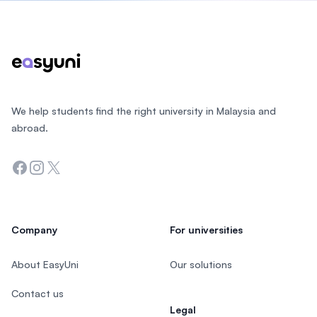
Footer
We help students find the right university in Malaysia and
abroad.
Facebook
Instagram
Twitter
Company
For universities
About EasyUni
Our solutions
Contact us
Legal