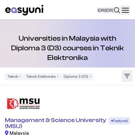
IDR
(IDR)
Navi
Universities in Malaysia with
Diploma 3 (D3) courses in Teknik
Elektronika
Filte
Teknik
Remove Filter
Teknik Elektronika
Remove Filter
Diploma 3 (D3)
Remove Filter
Management & Science University
Featured
(MSU)
Malaysia