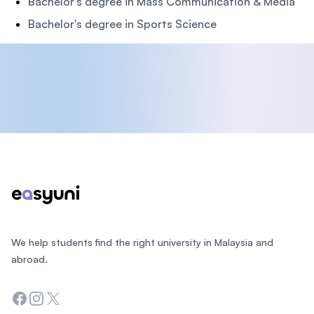
Bachelor's degree in Mass Communication & Media
Bachelor's degree in Sports Science
Footer
We help students find the right university in Malaysia and
abroad.
Facebook
Instagram
Twitter