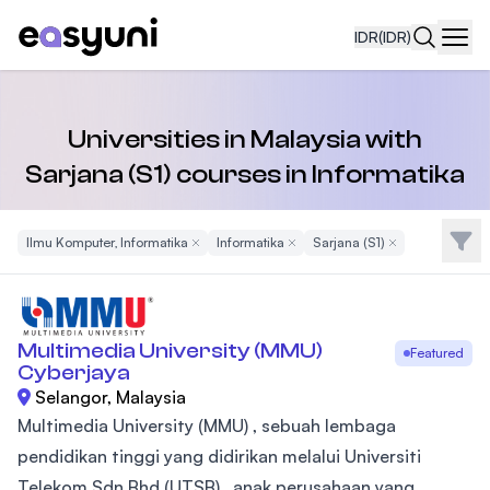
IDR
(IDR)
Navi
Universities in Malaysia with
Sarjana (S1) courses in Informatika
Filte
Ilmu Komputer, Informatika
Remove Filter
Informatika
Remove Filter
Sarjana (S1)
Remove Filter
Multimedia University (MMU)
Featured
Cyberjaya
Selangor, Malaysia
Multimedia University (MMU) , sebuah lembaga
pendidikan tinggi yang didirikan melalui Universiti
Telekom Sdn Bhd (UTSB) , anak perusahaan yang