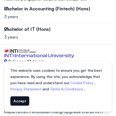
Bachelor in Accounting (Fintech) (Hons)
3 years
Bachelor of IT (Hons)
3 years
INTI International University
Selangor, Malaysia
Universitas Internasional INTI (IU), universitas
This website uses cookies to ensure you get the best
internasional Laureate adalah universitas swasta yang
experience. By using this site, you acknowledge that
terletak di Putra Nilai, Negeri Sembilan, Malaysia,
you have read and understand our
Cookie Policy
,
Privacy Statement
and
Terms & Conditions
.
berjarakj 45 menit dari Kuala Lumpur. Universitas
Internasional INTI dikenal sebagai INTI University
Accept
College sampai dengan 31 Mei 2010 hingga
Departemen Pendidikan meng-upgrade status INTI