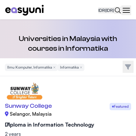
IDR
(IDR)
Navi
Universities in Malaysia with
courses in Informatika
Filte
Ilmu Komputer, Informatika
Remove Filter
Informatika
Remove Filter
Sunway College
Featured
Selangor, Malaysia
Diploma in Information Technology
2 years