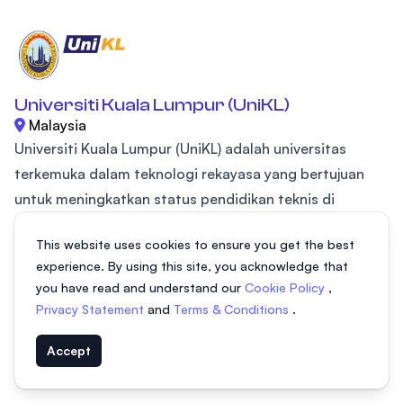
Universiti Kuala Lumpur (UniKL)
Malaysia
Universiti Kuala Lumpur (UniKL) adalah universitas
terkemuka dalam teknologi rekayasa yang bertujuan
untuk meningkatkan status pendidikan teknis di
Malaysia. Untuk itu, kami berusaha untuk membekali
This website uses cookies to ensure you get the best
Anda dengan pengetahuan teknologi yang kuat dan
experience. By using this site, you acknowledge that
keterampilan kewirausahaan yang cerdas yang akan
you have read and understand our
Cookie Policy
,
memungkinkan Anda untuk melambung lebih tinggi
Privacy Statement
and
Terms & Conditions
.
dalam hidup dan mengejar karir impian Anda. Ke-12
institut cabang kami menawarkan berbagai yayasan,
Accept
program diploma sarjana dan pascasarjana dan kami...