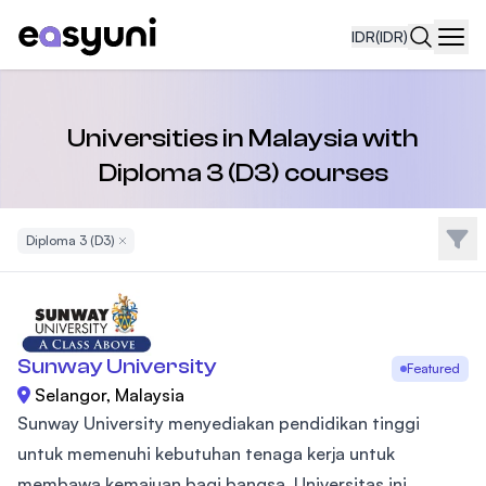
IDR
(IDR)
Navi
Universities in Malaysia with
Diploma 3 (D3) courses
Filte
Diploma 3 (D3)
Remove Filter
Sunway University
Featured
Selangor, Malaysia
Sunway University menyediakan pendidikan tinggi
untuk memenuhi kebutuhan tenaga kerja untuk
membawa kemajuan bagi bangsa. Universitas ini