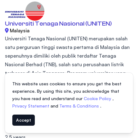
Universiti Tenaga Nasional (UNITEN)
Malaysia
Universiti Tenaga Nasional (UNITEN) merupakan salah
satu perguruan tinggi swasta pertama di Malaysia dan
sepenuhnya dimiliki oleh publik terdaftar Tenaga
Nasional Berhad (TNB), salah satu perusahaan listrik
terbesar di Asia Tenggara. Program universitas yang
berfokus pada teknik, teknologi informasi, bisnis dan
This website uses cookies to ensure you get the best
bidang terkait. UNITEN bangga pada kemampuannya
experience. By using this site, you acknowledge that
untuk berbaur dan mengajarkan soft skill di bidang
you have read and understand our
Cookie Policy
,
Privacy Statement
and
Terms & Conditions
.
teknologi teknik, informasi atau pengetahuan bisnis
manajemen untuk mahasiswa. Hal...
Accept
Diploma in Computer Science
2.5 years