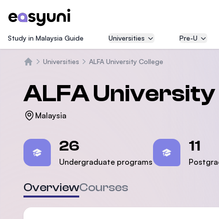
Study in Malaysia Guide
Universities
Pre-U
Universities
ALFA University College
Beranda
ALFA University 
Malaysia
Statistics
26
11
Undergraduate programs
Postgra
Overview
Courses