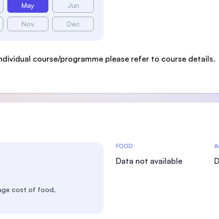
May
Jun
Nov
Dec
ndividual course/programme please refer to course details.
Costs Statistics
FOOD
A
Data not available
D
age cost of food,