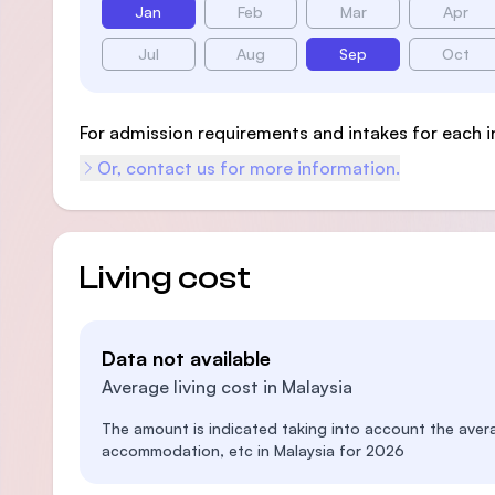
Jan
Feb
Mar
Apr
Jul
Aug
Sep
Oct
For admission requirements and intakes for each i
Or, contact us for more information.
Living cost
Data not available
Average living cost in Malaysia
The amount is indicated taking into account the aver
accommodation, etc in Malaysia for 2026