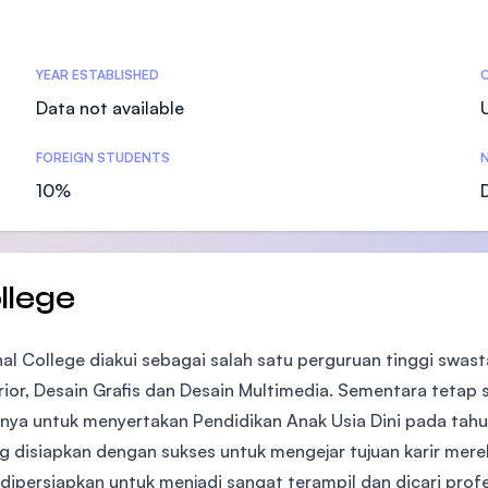
SEGi University Kota Damansara
YEAR ESTABLISHED
Data not available
Management and Science University (MSU
FOREIGN STUDENTS
N
10%
llege
al College diakui sebagai salah satu perguruan tinggi swasta 
terior, Desain Grafis dan Desain Multimedia. Sementara tetap
ya untuk menyertakan Pendidikan Anak Usia Dini pada tahun
ng disiapkan dengan sukses untuk mengejar tujuan karir mer
 dipersiapkan untuk menjadi sangat terampil dan dicari profe