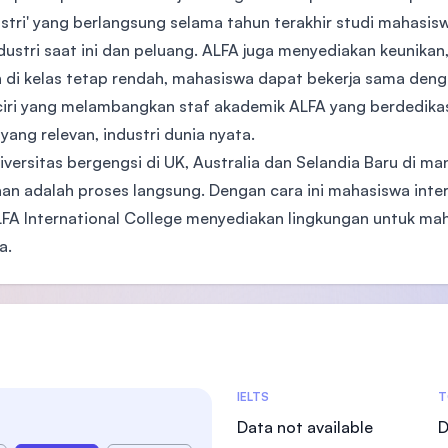
ustri' yang berlangsung selama tahun terakhir studi mahas
ustri saat ini dan peluang. ALFA juga menyediakan keunikan,
i kelas tetap rendah, mahasiswa dapat bekerja sama denga
ciri yang melambangkan staf akademik ALFA yang berdedika
g relevan, industri dunia nyata.
ersitas bergengsi di UK, Australia dan Selandia Baru di man
maan adalah proses langsung. Dengan cara ini mahasiswa int
ALFA International College menyediakan lingkungan untuk mah
a.
Admissions Statistics
IELTS
T
Data not available
D