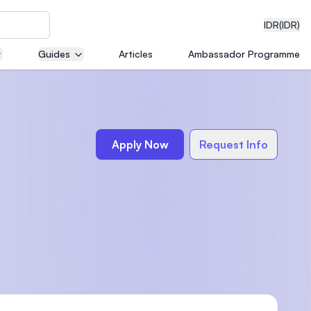
IDR
(IDR)
Guides
Articles
Ambassador Programme
neering
Apply Now
Request Info
edical
on with
)