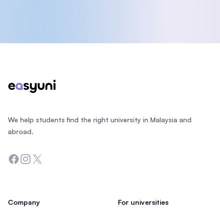
Footer
We help students find the right university in Malaysia and
abroad.
Facebook
Instagram
Twitter
Company
For universities