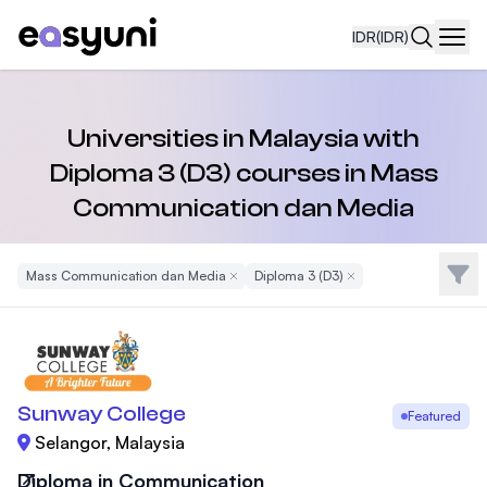
IDR
(IDR)
Navi
Universities in Malaysia with
Diploma 3 (D3) courses in Mass
Communication dan Media
Filte
Mass Communication dan Media
Remove Filter
Diploma 3 (D3)
Remove Filter
Sunway College
Featured
Selangor, Malaysia
Diploma in Communication