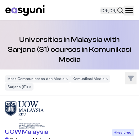
IDR
(IDR)
Navi
Universities in Malaysia with
Sarjana (S1) courses in Komunikasi
Media
Filte
Mass Communication dan Media
Remove Filter
Komunikasi Media
Remove Filter
Sarjana (S1)
Remove Filter
UOW Malaysia
Featured