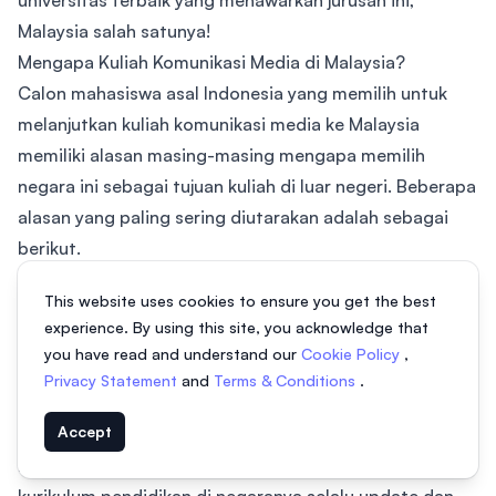
universitas terbaik yang menawarkan jurusan ini,
Malaysia salah satunya!
Mengapa Kuliah Komunikasi Media di Malaysia?
Calon mahasiswa asal Indonesia yang memilih untuk
melanjutkan kuliah komunikasi media ke Malaysia
memiliki alasan masing-masing mengapa memilih
negara ini sebagai tujuan kuliah di luar negeri. Beberapa
alasan yang paling sering diutarakan adalah sebagai
berikut.
1. Kualitas Pendidikan
This website uses cookies to ensure you get the best
Malaysia termasuk negara di kawasan Asia yang dikenal
experience. By using this site, you acknowledge that
memiliki kualitas pendidikan yang baik sehingga
you have read and understand our
Cookie Policy
,
mahasiswa asing tidak perlu khawatir dengan kualitas
Privacy Statement
and
Terms & Conditions
.
pendidikan yang didapat saat belajar di negara ini.
Accept
Pemerintah Malaysia dikenal memiliki aturan ketat dan
badan pengawas pendidikan untuk memastikan