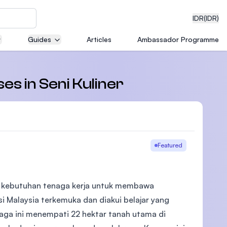
IDR
(IDR)
Guides
Articles
Ambassador Programme
neering
es in Seni Kuliner
edical
Featured
i kebutuhan tenaga kerja untuk membawa
on with
)
si Malaysia terkemuka dan diakui belajar yang
baga ini menempati 22 hektar tanah utama di