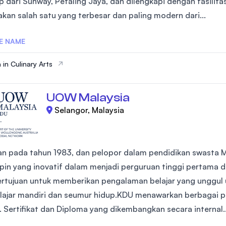
p dari Sunway, Petaling Jaya, dan dilengkapi dengan fasilit
SEGi University Kota Damansara
kan salah satu yang terbesar dan paling modern dari...
E NAME
Management and Science University (MSU
 in Culinary Arts
UOW Malaysia
Selangor, Malaysia
kan pada tahun 1983, dan pelopor dalam pendidikan swasta M
in yang inovatif dalam menjadi perguruan tinggi pertama di
rtujuan untuk memberikan pengalaman belajar yang unggul
ajar mandiri dan seumur hidup.KDU menawarkan berbagai pro
. Sertifikat dan Diploma yang dikembangkan secara internal..