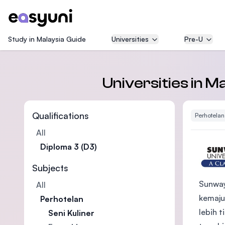
Study in Malaysia Guide
Universities
Pre-U
Universities in M
Qualifications
Perhotelan
All
Diploma 3 (D3)
Subjects
Sunway
All
kemaju
Perhotelan
lebih 
Seni Kuliner