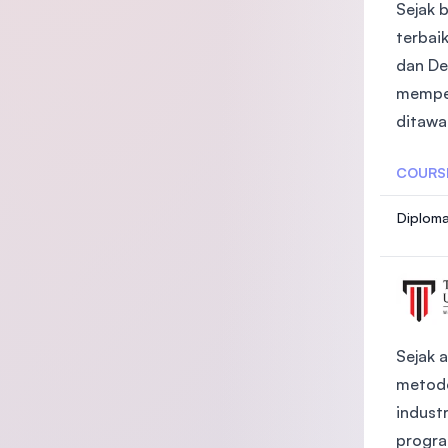
Sejak 
terbaik
dan De
memper
ditawar
COURS
Diploma
Sejak 
metode
indust
progra