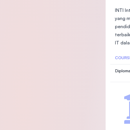
INTI I
yang m
pendidi
terbai
IT dal
COURS
Diploma