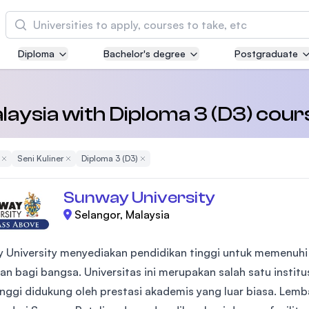
Cari
Diploma
Bachelor's degree
Postgraduate
Asia Pacific University of Technology and
Innovation (APU)
Well-known for Computer Science, IT and Engi
alaysia with Diploma 3 (D3) cours
courses
Remove Filter
Seni Kuliner
Remove Filter
Diploma 3 (D3)
Remove Filter
International Medical University (IMU)
Malaysia's first and most established private m
Sunway University
and healthcare university
Selangor, Malaysia
Asia School of Business (ASB)
 University menyediakan pendidikan tinggi untuk memenuh
MBA by Central Bank of Malaysia in collaborati
the Massachusetts Institute of Technology (MIT
an bagi bangsa. Universitas ini merupakan salah satu institu
tinggi didukung oleh prestasi akademis yang luar biasa. Lem