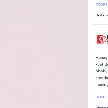
COURS
Diploma
Manage
kuat d
bisnis
standa
mening
COURS
Diploma