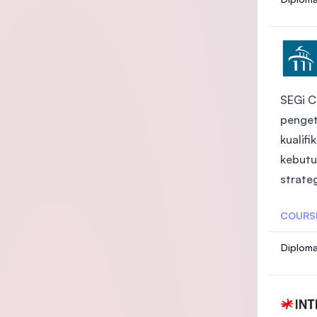
SEGi C
penget
kualif
kebutu
strate
COURS
Diploma