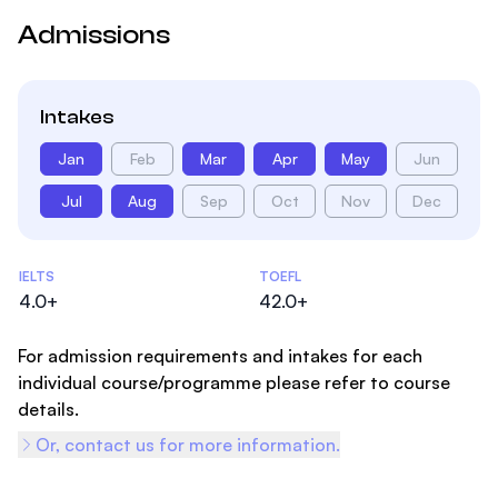
Admissions
Intakes
Jan
Feb
Mar
Apr
May
Jun
Jul
Aug
Sep
Oct
Nov
Dec
Admissions Statistics
IELTS
TOEFL
4.0+
42.0+
For admission requirements and intakes for each
individual course/programme please refer to course
details.
Or, contact us for more information.