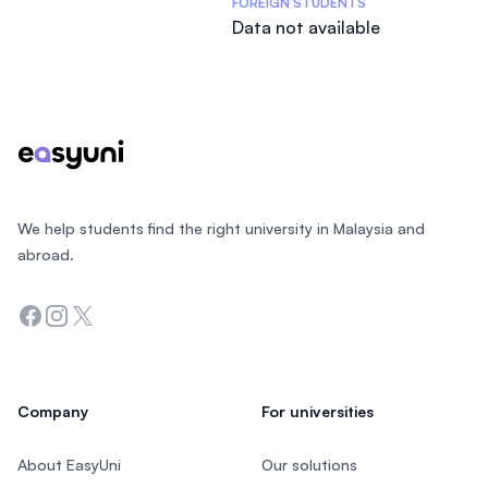
FOREIGN STUDENTS
Data not available
Footer
We help students find the right university in Malaysia and
abroad.
Facebook
Instagram
Twitter
Company
For universities
About EasyUni
Our solutions