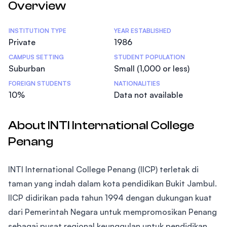
Overview
Statistics
INSTITUTION TYPE
YEAR ESTABLISHED
Private
1986
CAMPUS SETTING
STUDENT POPULATION
Suburban
Small (1,000 or less)
FOREIGN STUDENTS
NATIONALITIES
10%
Data not available
About INTI International College
Penang
INTI International College Penang (IICP) terletak di
taman yang indah dalam kota pendidikan Bukit Jambul.
IICP didirikan pada tahun 1994 dengan dukungan kuat
dari Pemerintah Negara untuk mempromosikan Penang
sebagai pusat regional keunggulan untuk pendidikan