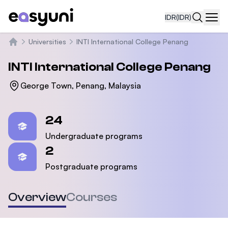
IDR
(IDR)
Navi
Universities
INTI International College Penang
Beranda
INTI International College Penang
George Town, Penang, Malaysia
Statistics
24
Undergraduate programs
2
Postgraduate programs
Overview
Courses