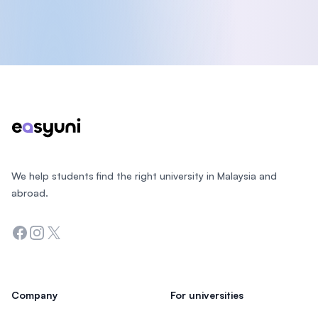
Footer
We help students find the right university in Malaysia and
abroad.
Facebook
Instagram
Twitter
Company
For universities