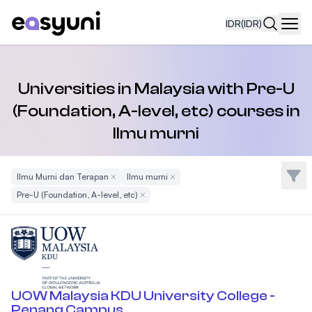
IDR
(IDR)
Navi
Universities in Malaysia with Pre-U
(Foundation, A-level, etc) courses in
Ilmu murni
Filte
Ilmu Murni dan Terapan
Remove Filter
Ilmu murni
Remove Filter
Pre-U (Foundation, A-level, etc)
Remove Filter
UOW Malaysia KDU University College -
Penang Campus