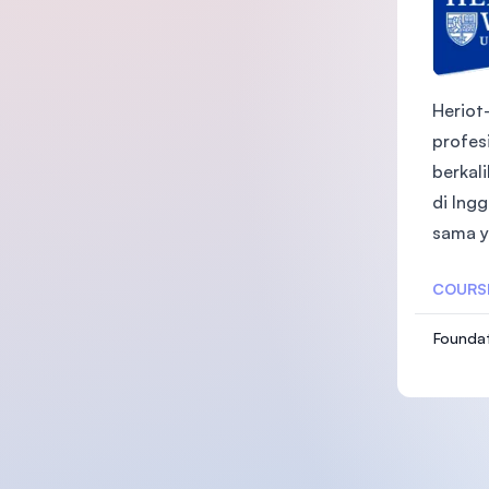
Heriot
profesi
berkal
di Ing
sama ya
COURS
Foundat