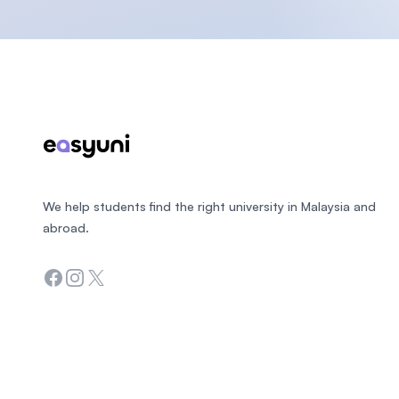
Footer
We help students find the right university in Malaysia and
abroad.
Facebook
Instagram
Twitter