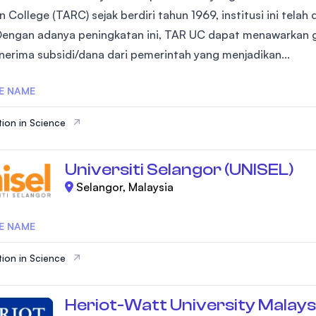
College (TARC) sejak berdiri tahun 1969, institusi ini telah
SEGi University Kota Damansara
Dengan adanya peningkatan ini, TAR UC dapat menawarkan g
erima subsidi/dana dari pemerintah yang menjadikan...
Management and Science University (MSU
E NAME
ion in Science
Universiti Selangor (UNISEL)
Selangor, Malaysia
E NAME
ion in Science
Heriot-Watt University Malays