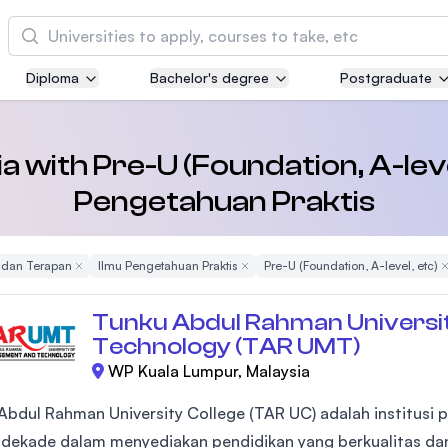
Cari
Diploma
Bachelor's degree
Postgraduate
Asia Pacific University of Technology and
Innovation (APU)
Well-known for Computer Science, IT and Engi
ia with Pre-U (Foundation, A-leve
courses
Pengetahuan Praktis
International Medical University (IMU)
Malaysia's first and most established private m
 dan Terapan
Remove Filter
Ilmu Pengetahuan Praktis
Remove Filter
Pre-U (Foundation, A-level, etc)
R
and healthcare university
Tunku Abdul Rahman Universi
Asia School of Business (ASB)
Technology (TAR UMT)
MBA by Central Bank of Malaysia in collaborati
WP Kuala Lumpur, Malaysia
the Massachusetts Institute of Technology (MIT
Abdul Rahman University College (TAR UC) adalah institusi 
dekade dalam menyediakan pendidikan yang berkualitas dan