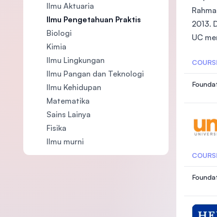
Ilmu Aktuaria
Rahman 
Ilmu Pengetahuan Praktis
2013. 
Biologi
UC men
Kimia
Ilmu Lingkungan
COURS
Ilmu Pangan dan Teknologi
Foundat
Ilmu Kehidupan
Matematika
Sains Lainya
Fisika
Ilmu murni
COURS
Foundat