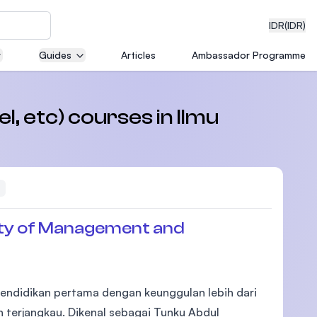
IDR
(IDR)
Guides
Articles
Ambassador Programme
neering
l, etc) courses in Ilmu
edical
emove Filter
ty of Management and
on with
)
pendidikan pertama dengan keunggulan lebih dari
 terjangkau. Dikenal sebagai Tunku Abdul