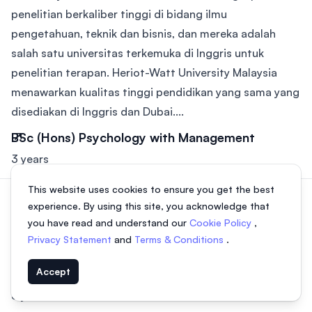
penelitian berkaliber tinggi di bidang ilmu
pengetahuan, teknik dan bisnis, dan mereka adalah
salah satu universitas terkemuka di Inggris untuk
penelitian terapan. Heriot-Watt University Malaysia
menawarkan kualitas tinggi pendidikan yang sama yang
disediakan di Inggris dan Dubai....
BSc (Hons) Psychology with Management
3 years
This website uses cookies to ensure you get the best
experience. By using this site, you acknowledge that
you have read and understand our
Cookie Policy
,
Universiti Selangor (UNISEL)
Privacy Statement
and
Terms & Conditions
.
Selangor, Malaysia
Accept
Bachelor of Business Management (Hons)
3 years