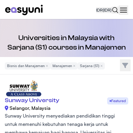
IDR
(IDR)
Navi
Universities in Malaysia with
Sarjana (S1) courses in Manajemen
Filte
Bisnis dan Manajemen
Remove Filter
Manajemen
Remove Filter
Sarjana (S1)
Remove Filter
Sunway University
Featured
Selangor, Malaysia
Sunway University menyediakan pendidikan tinggi
untuk memenuhi kebutuhan tenaga kerja untuk
membawa kemajuan bagi bangsa. Universitas ini