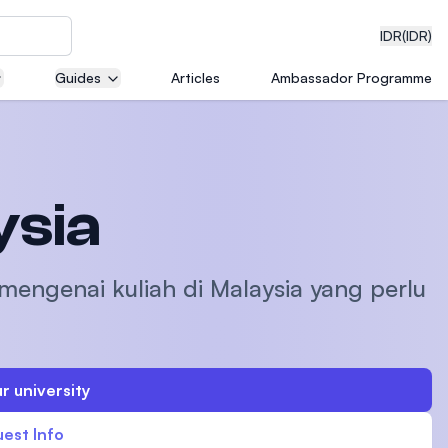
IDR
(IDR)
Guides
Articles
Ambassador Programme
neering
ysia
edical
 mengenai kuliah di Malaysia yang perlu
on with
r university
)
est Info