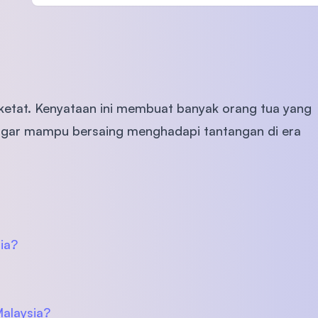
SEGi University Kota Damansara
Management and Science University (MSU
 ketat. Kenyataan ini membuat banyak orang tua yang
gar mampu bersaing menghadapi tantangan di era
ia?
alaysia?