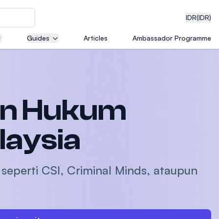
IDR
(IDR)
Guides
Articles
Ambassador Programme
neering
an Hukum
edical
laysia
 seperti CSI, Criminal Minds, ataupun
on with
)