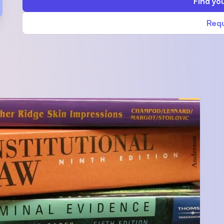
Find you
SEGi University Kota Damansara
Requ
Management and Science University (MSU