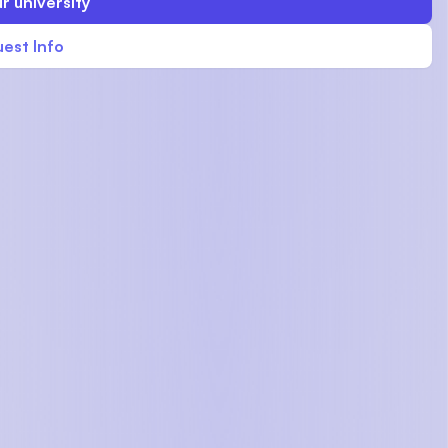
r university
est Info
)