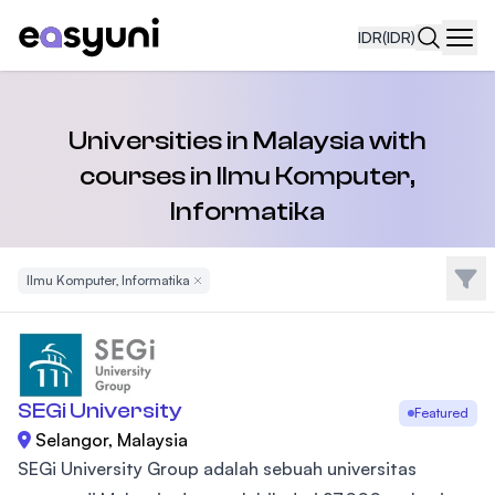
IDR
(IDR)
Navi
Universities in Malaysia with
courses in Ilmu Komputer,
Informatika
Filte
Ilmu Komputer, Informatika
Remove Filter
SEGi University
Featured
Selangor, Malaysia
SEGi University Group adalah sebuah universitas