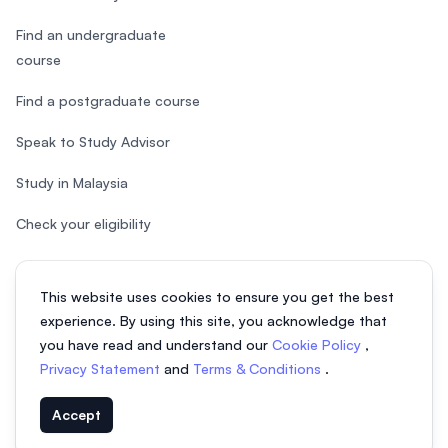
Find an undergraduate
course
Find a postgraduate course
Speak to Study Advisor
Study in Malaysia
Check your eligibility
This website uses cookies to ensure you get the best
experience. By using this site, you acknowledge that
© 2026 EasyUni Sdn Bhd, company registration number 200801016907
you have read and understand our
Cookie Policy
,
(818200-P). All rights reserved.
Privacy Statement
and
Terms & Conditions
.
Indonesian
Accept