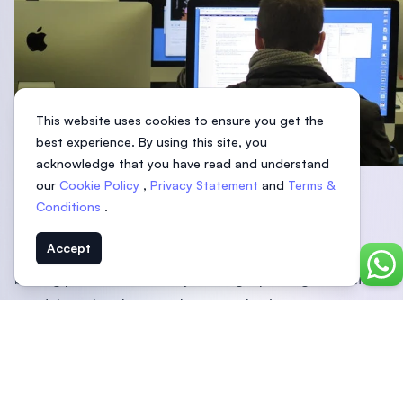
This website uses cookies to ensure you get the
best experience. By using this site, you
acknowledge that you have read and understand
our
Cookie Policy
,
Privacy Statement
and
Terms &
Sumber: Pixabay
Conditions
.
3. Dukungan Fasilitas Lengkap
Accept
Universitas di luar negeri yang menawarkan perkuliahan di
Chat
bidang perbankan biasanya dilengkapi dengan fasilitas
pendukung lengkap untuk para mahasiswa.
Mulai dari modul belajar hingga akses ke jurnal-jurnal
keuangan dunia dan perpustakaan lengkap untuk sumber
referensi.