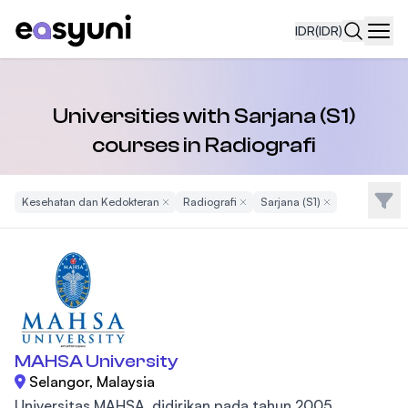
IDR
(IDR)
Navi
Universities with Sarjana (S1)
courses in Radiografi
Filte
Kesehatan dan Kedokteran
Remove Filter
Radiografi
Remove Filter
Sarjana (S1)
Remove Filter
MAHSA University
Selangor, Malaysia
Universitas MAHSA, didirikan pada tahun 2005,