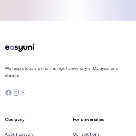
Footer
We help students find the right university in Malaysia and
abroad.
Facebook
Instagram
Twitter
Company
For universities
About EasyUni
Our solutions