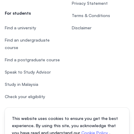
Privacy Statement
For students
Terms & Conditions
Find a university
Disclaimer
Find an undergraduate
course
Find a postgraduate course
Speak to Study Advisor
Study in Malaysia
Check your eligibility
This website uses cookies to ensure you get the best
experience. By using this site, you acknowledge that
© 2026 EasyUni Sdn Bhd, company registration number 200801016907
you have read and understand our
Cookie Policy
,