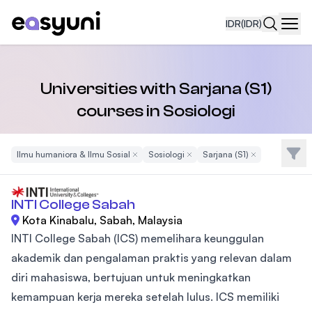
IDR
(IDR)
Navi
Universities with Sarjana (S1)
courses in Sosiologi
Filte
Ilmu humaniora & Ilmu Sosial
Remove Filter
Sosiologi
Remove Filter
Sarjana (S1)
Remove Filter
INTI College Sabah
Kota Kinabalu, Sabah, Malaysia
INTI College Sabah (ICS) memelihara keunggulan
akademik dan pengalaman praktis yang relevan dalam
diri mahasiswa, bertujuan untuk meningkatkan
kemampuan kerja mereka setelah lulus. ICS memiliki