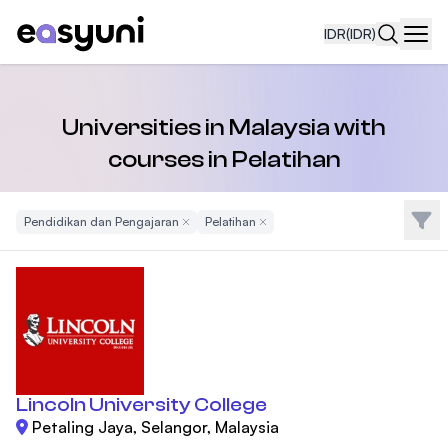
IDR
(IDR)
Navi
Universities in Malaysia with
courses in Pelatihan
Filte
Pendidikan dan Pengajaran
Remove Filter
Pelatihan
Remove Filter
Lincoln University College
Petaling Jaya, Selangor, Malaysia