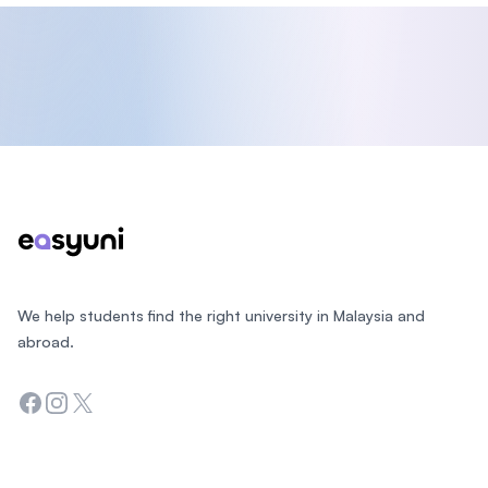
Footer
We help students find the right university in Malaysia and
abroad.
Facebook
Instagram
Twitter