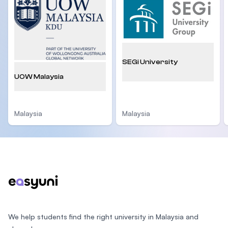
SEGi University
UOW Malaysia
Malaysia
Malaysia
Footer
We help students find the right university in Malaysia and