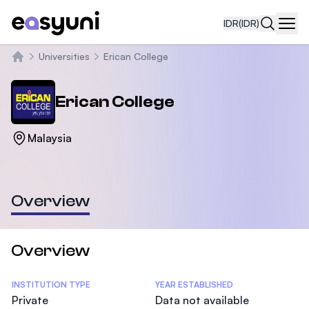
IDR
(IDR)
Navi
Universities
Erican College
Beranda
Erican College
Malaysia
Overview
Overview
Statistics
INSTITUTION TYPE
YEAR ESTABLISHED
Private
Data not available