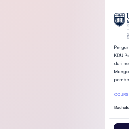
Pergur
KDU Pe
dari n
Mongol
pembel
COURS
Bachelo