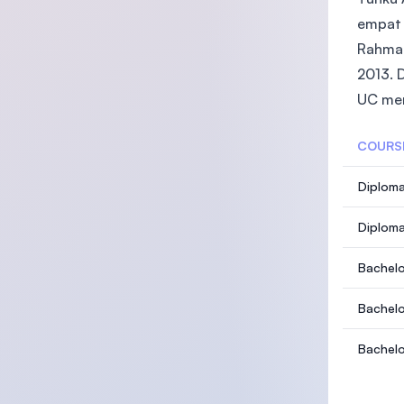
empat 
Rahman 
2013. 
UC men
COURS
Diploma
Diploma
Bachelo
Bachelo
Bachelo