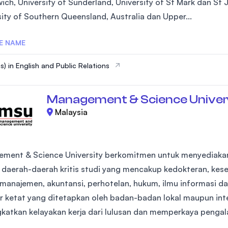
ch, University of Sunderland, University of St Mark dan St J
SEGi University Kota Damansara
sity of Southern Queensland, Australia dan Upper...
E NAME
Management and Science University (MSU
s) in English and Public Relations
Management & Science Univer
Malaysia
ment & Science University berkomitmen untuk menyediakan
i daerah-daerah kritis studi yang mencakup kedokteran, kes
, manajemen, akuntansi, perhotelan, hukum, ilmu informasi 
r ketat yang ditetapkan oleh badan-badan lokal maupun inte
katkan kelayakan kerja dari lulusan dan memperkaya pengal