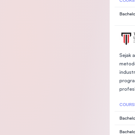
COURS
Bachelo
Sejak 
metode
indust
progra
profesi
COURS
Bachelo
anagem
Bachelo