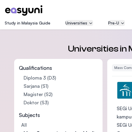
Study in Malaysia Guide
Universities
Pre-U
Universities i
Qualifications
Mass Comm
Diploma 3 (D3)
Sarjana (S1)
Magister (S2)
Doktor (S3)
SEGi U
Subjects
kampus
SEGi U
All