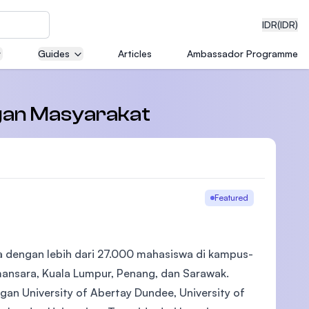
IDR
(IDR)
Guides
Articles
Ambassador Programme
neering
ngan Masyarakat
edical
Featured
ia dengan lebih dari 27.000 mahasiswa di kampus-
on with
)
mansara, Kuala Lumpur, Penang, dan Sarawak.
an University of Abertay Dundee, University of