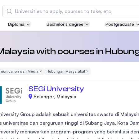
Cari
Diploma
Bachelor's degree
Postgraduate
Asia Pacific University of Technology and
Innovation (APU)
Well-known for Computer Science, IT and Engi
n Malaysia with courses in Hubu
courses
unication dan Media
Remove Filter
Hubungan Masyarakat
Remove Filter
International Medical University (IMU)
Malaysia's first and most established private m
SEGi University
and healthcare university
Selangor, Malaysia
Asia School of Business (ASB)
niversity Group adalah sebuah universitas swasta di Malays
MBA by Central Bank of Malaysia in collaborati
the Massachusetts Institute of Technology (MIT
 universitas dan perguruan tinggi di Subang Jaya, Kota Da
niversity menawarkan program-program yang berafiliasi deng