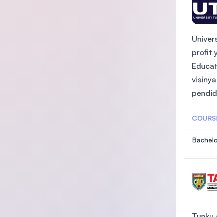
Univer
profit
Educat
visiny
pendid
COURS
Bachelo
Tunku 