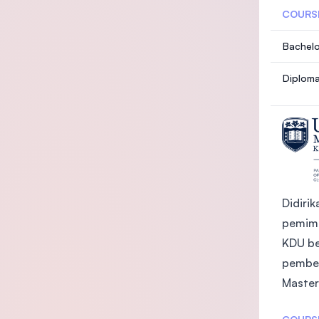
COURS
Bachelo
Diploma
Didiri
pemimp
KDU be
pembel
Master