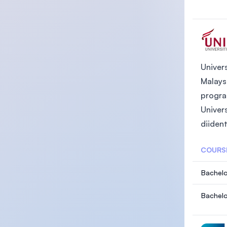
Univer
Malays
progra
Univer
diident
COURS
Bachelo
Bachelo