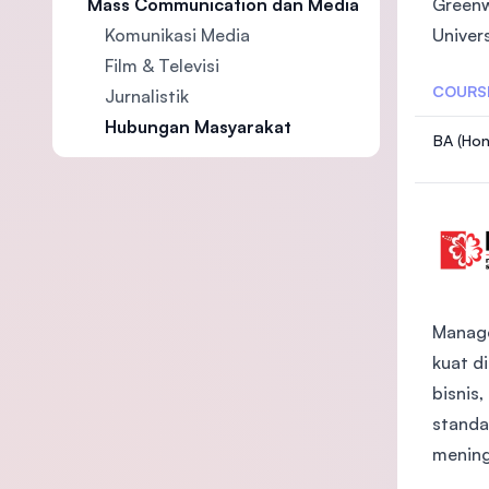
Greenwi
Mass Communication dan Media
Univer
Komunikasi Media
Film & Televisi
COURS
Jurnalistik
Hubungan Masyarakat
BA (Hon
Manage
kuat d
bisnis
standa
mening