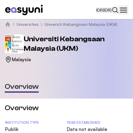
IDR
(IDR)
Navi
Universities
Universiti Kebangsaan Malaysia (UKM)
Beranda
Universiti Kebangsaan
Malaysia (UKM)
Malaysia
Overview
Overview
Statistics
INSTITUTION TYPE
YEAR ESTABLISHED
Publik
Data not available