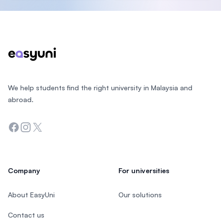
Footer
We help students find the right university in Malaysia and
abroad.
Facebook
Instagram
Twitter
Company
For universities
About EasyUni
Our solutions
Contact us