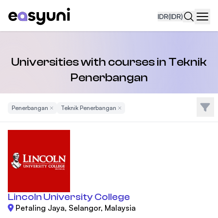
IDR
(IDR)
Navi
Universities with courses in Teknik
Penerbangan
Filte
Penerbangan
Remove Filter
Teknik Penerbangan
Remove Filter
Lincoln University College
Petaling Jaya, Selangor, Malaysia