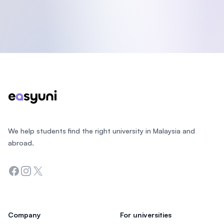
Footer
We help students find the right university in Malaysia and
abroad.
Facebook
Instagram
Twitter
Company
For universities