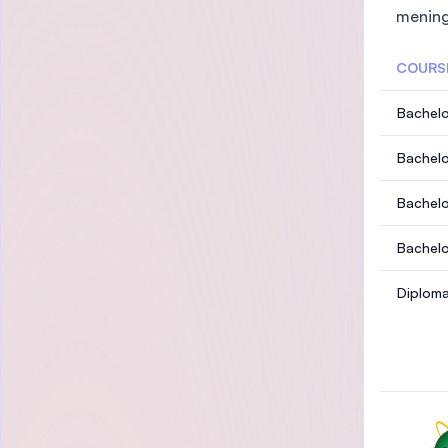
mening
COURS
Bachelo
Bachelo
Bachelo
Bachelo
Diploma