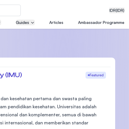
IDR
(IDR)
Guides
Articles
Ambassador Programme
neering
y (IMU)
edical
Featured
is dan kesehatan pertama dan swasta paling
on with
lam pendidikan kesehatan. Universitas adalah
)
vensional dan komplementer, semua di bawah
asi internasional, dan memberikan standar