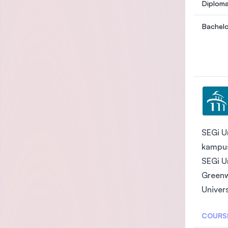
Diploma
Bachelor of Science (Hons
tem Sec
SEGi U
kampus
SEGi U
Greenwi
Univer
COURS