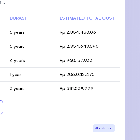
...
DURASI
ESTIMATED TOTAL COST
5 years
Rp 2.854.430.031
)
5 years
Rp 2.954.649.090
4 years
Rp 960.157.933
1 year
Rp 206.042.475
3 years
Rp 581.039.779
Featured