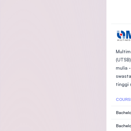
Multim
(UTSB)
mulia 
swasta
tinggi
COURS
Bachelo
Bachelo