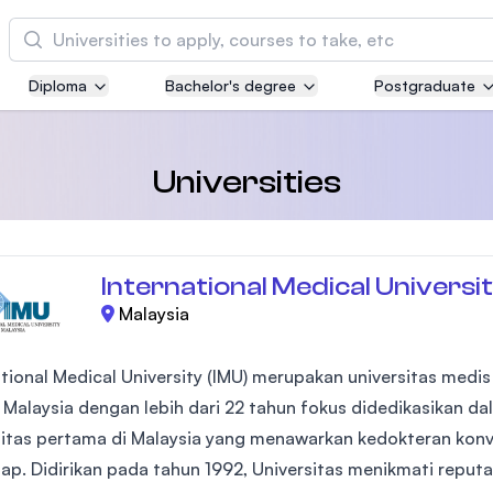
Cari
Diploma
Bachelor's degree
Postgraduate
Asia Pacific University of Technology and
Innovation (APU)
Well-known for Computer Science, IT and Engi
Universities
courses
International Medical University (IMU)
International Medical Universit
Malaysia's first and most established private m
and healthcare university
Malaysia
ational Medical University (IMU) merupakan universitas med
Asia School of Business (ASB)
MBA by Central Bank of Malaysia in collaborati
Malaysia dengan lebih dari 22 tahun fokus didedikasikan da
the Massachusetts Institute of Technology (MIT
sitas pertama di Malaysia yang menawarkan kedokteran kon
tap. Didirikan pada tahun 1992, Universitas menikmati reput