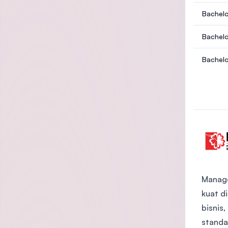
Bachelo
Bachelo
Bachelo
Manage
kuat d
bisnis
standa