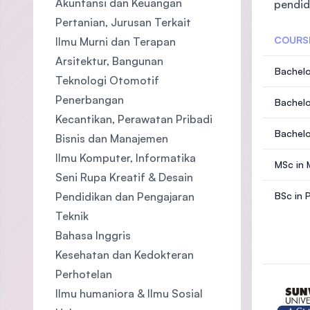
Akuntansi dan Keuangan
pendidi
Pertanian, Jurusan Terkait
COURS
Ilmu Murni dan Terapan
Arsitektur, Bangunan
Bachelo
Teknologi Otomotif
Penerbangan
Bachelo
Kecantikan, Perawatan Pribadi
Bachelo
Bisnis dan Manajemen
Ilmu Komputer, Informatika
MSc in 
Seni Rupa Kreatif & Desain
Pendidikan dan Pengajaran
BSc in 
Teknik
Bahasa Inggris
Kesehatan dan Kedokteran
Perhotelan
Ilmu humaniora & Ilmu Sosial