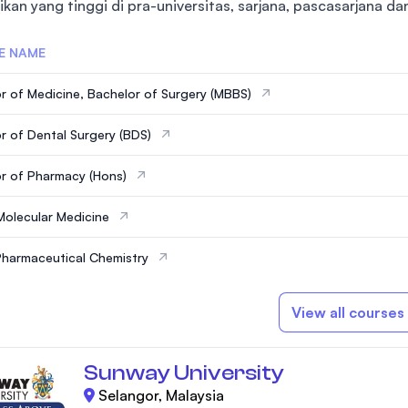
kan yang tinggi di pra-universitas, sarjana, pascasarjana dan
SEGi University Kota Damansara
E NAME
r of Medicine, Bachelor of Surgery (MBBS)
Management and Science University (MSU
r of Dental Surgery (BDS)
r of Pharmacy (Hons)
Molecular Medicine
Pharmaceutical Chemistry
View all courses
Sunway University
Selangor, Malaysia