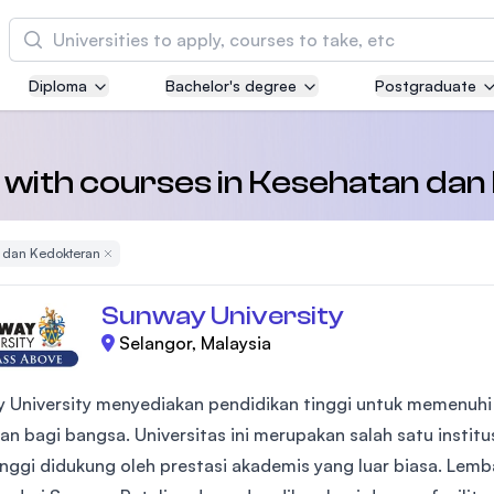
Cari
Diploma
Bachelor's degree
Postgraduate
Asia Pacific University of Technology and
Innovation (APU)
Well-known for Computer Science, IT and Engi
s with courses in Kesehatan da
courses
 dan Kedokteran
Remove Filter
International Medical University (IMU)
Malaysia's first and most established private m
Sunway University
and healthcare university
Selangor, Malaysia
Asia School of Business (ASB)
 University menyediakan pendidikan tinggi untuk memenuh
MBA by Central Bank of Malaysia in collaborati
the Massachusetts Institute of Technology (MIT
an bagi bangsa. Universitas ini merupakan salah satu institu
tinggi didukung oleh prestasi akademis yang luar biasa. Lem