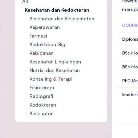
towshi
All
merupa
Kesehatan dan Kedokteran
Kesehatan dan Keselamatan
COURS
Keperawatan
Farmasi
Diploma
Kedokteran Gigi
Kebidanan
BSc (Ho
Kesehatan Lingkungan
BSc (Ho
Nutrisi dan Kesehatan
Konseling & Terapi
PhD Med
Fisioterapi
Master 
Radiografi
Kedokteran
Kesehatan