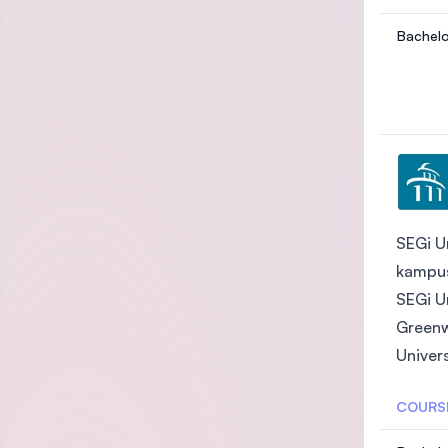
Bachelo
SEGi U
kampus
SEGi U
Greenwi
Univer
COURS