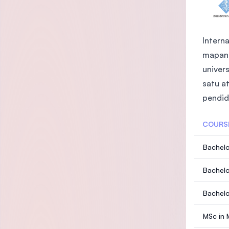
Intern
mapan 
univer
satu a
pendidi
COURS
Bachelo
Bachelo
Bachelo
MSc in 