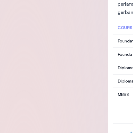
perlat
gerban
COURS
Foundat
Foundat
Diploma
Diploma
MBBS