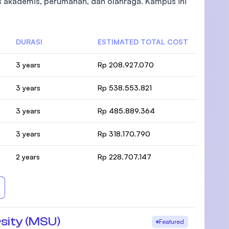
as akademis, perumahan, dan olahraga. Kampus ini
DURASI
ESTIMATED TOTAL COST
)
3 years
Rp 208.927.070
3 years
Rp 538.553.821
3 years
Rp 485.889.364
3 years
Rp 318.170.790
2 years
Rp 228.707.147
sity (MSU)
Featured