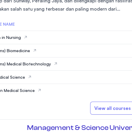
p dari Sunway, Petaling Jaya, dan dilengkapi dengan fasilit
SEGi University Kota Damansara
kan salah satu yang terbesar dan paling modern dari...
E NAME
Management and Science University (MSU
 in Nursing
ns) Biomedicine
ns) Medical Biotechnology
ical Science
in Medical Science
View all courses
Management & Science Univer