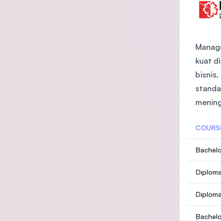
Manage
kuat d
bisnis
standa
mening
COURS
Bachelo
Diploma
Diploma
Bachelo