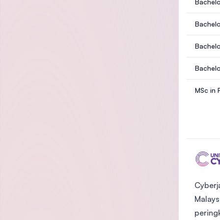
Bachelo
Bachelo
Bachelo
Bachelo
MSc in 
Cyberj
Malays
pering