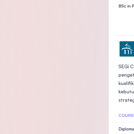
BSc in 
SEGi C
penget
kualif
kebutu
strate
COURS
Diploma