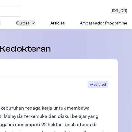
IDR
(IDR)
Guides
Articles
Ambassador Programme
neering
n Kedokteran
edical
Featured
i kebutuhan tenaga kerja untuk membawa
on with
)
si Malaysia terkemuka dan diakui belajar yang
baga ini menempati 22 hektar tanah utama di