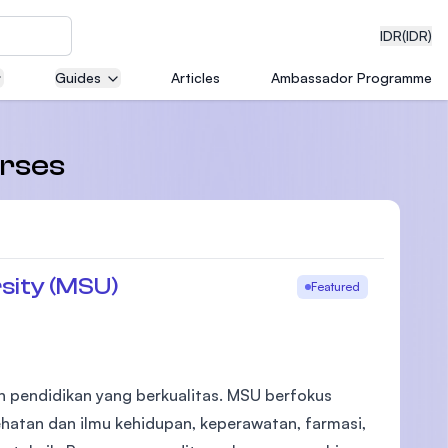
IDR
(IDR)
Guides
Articles
Ambassador Programme
neering
urses
edical
sity (MSU)
Featured
on with
)
 pendidikan yang berkualitas. MSU berfokus
ehatan dan ilmu kehidupan, keperawatan, farmasi,