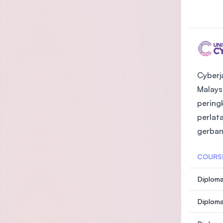
Cyberj
Malays
pering
perlat
gerban
COURS
Diploma
Diploma