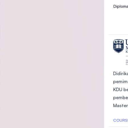
Diploma
Didiri
pemimp
KDU be
pembel
Master
COURS