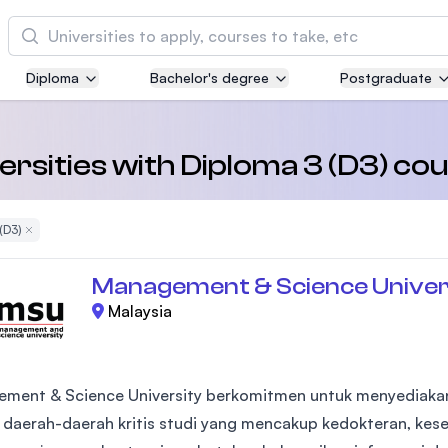
Cari
Diploma
Bachelor's degree
Postgraduate
Asia Pacific University of Technology and
Innovation (APU)
Well-known for Computer Science, IT and Engi
ersities with Diploma 3 (D3) co
courses
(D3)
Remove Filter
International Medical University (IMU)
Malaysia's first and most established private m
Management & Science Univer
and healthcare university
Malaysia
Asia School of Business (ASB)
MBA by Central Bank of Malaysia in collaborati
the Massachusetts Institute of Technology (MIT
ment & Science University berkomitmen untuk menyediakan
i daerah-daerah kritis studi yang mencakup kedokteran, kes