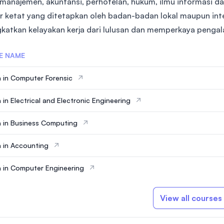
, manajemen, akuntansi, perhotelan, hukum, ilmu informasi 
SEGi University Kota Damansara
r ketat yang ditetapkan oleh badan-badan lokal maupun inte
katkan kelayakan kerja dari lulusan dan memperkaya pengal
E NAME
Management and Science University (MSU
 in Computer Forensic
 in Electrical and Electronic Engineering
 in Business Computing
 in Accounting
 in Computer Engineering
View all courses