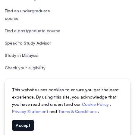
Find an undergraduate
course
Find a postgraduate course
Speak to Study Advisor
Study in Malaysia
Check your eligibility
This website uses cookies to ensure you get the best
experience. By using this site, you acknowledge that
© 2026 EasyUni Sdn Bhd, company registration number 200801016907
you have read and understand our
Cookie Policy
,
(818200-P). All rights reserved.
Privacy Statement
and
Terms & Conditions
.
Indonesian
Accept