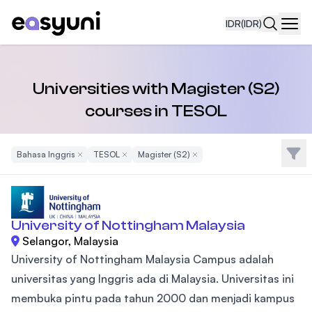
IDR
(IDR)
Navi
Universities with Magister (S2)
courses in TESOL
Filte
Bahasa Inggris
Remove Filter
TESOL
Remove Filter
Magister (S2)
Remove Filter
University of Nottingham Malaysia
Selangor, Malaysia
University of Nottingham Malaysia Campus adalah
universitas yang Inggris ada di Malaysia. Universitas ini
membuka pintu pada tahun 2000 dan menjadi kampus