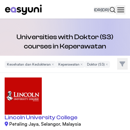
IDR
(IDR)
Navi
Universities with Doktor (S3)
courses in Keperawatan
Filte
Kesehatan dan Kedokteran
Remove Filter
Keperawatan
Remove Filter
Doktor (S3)
Remove Filter
Lincoln University College
Petaling Jaya, Selangor, Malaysia