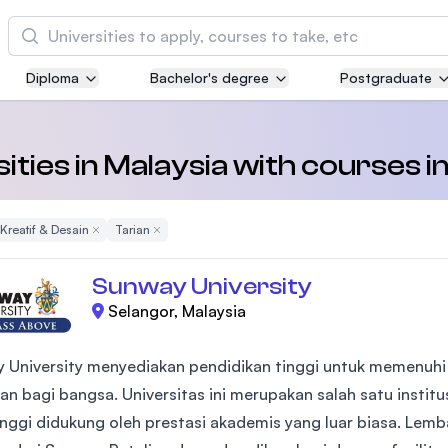
Cari
Diploma
Bachelor's degree
Postgraduate
Asia Pacific University of Technology and
Innovation (APU)
Well-known for Computer Science, IT and Engi
ities in Malaysia with courses i
courses
Kreatif & Desain
Remove Filter
Tarian
Remove Filter
International Medical University (IMU)
Malaysia's first and most established private m
Sunway University
and healthcare university
Selangor, Malaysia
Asia School of Business (ASB)
 University menyediakan pendidikan tinggi untuk memenuh
MBA by Central Bank of Malaysia in collaborati
the Massachusetts Institute of Technology (MIT
an bagi bangsa. Universitas ini merupakan salah satu institu
tinggi didukung oleh prestasi akademis yang luar biasa. Lem