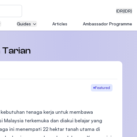
IDR
(IDR)
Guides
Articles
Ambassador Programme
neering
n Tarian
edical
Featured
i kebutuhan tenaga kerja untuk membawa
on with
)
si Malaysia terkemuka dan diakui belajar yang
baga ini menempati 22 hektar tanah utama di