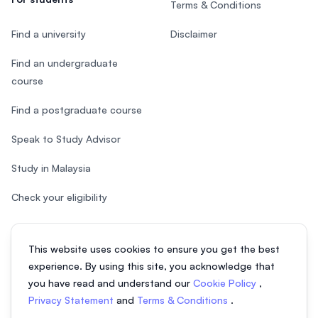
Terms & Conditions
Find a university
Disclaimer
Find an undergraduate
course
Find a postgraduate course
Speak to Study Advisor
Study in Malaysia
Check your eligibility
This website uses cookies to ensure you get the best
experience. By using this site, you acknowledge that
© 2026 EasyUni Sdn Bhd, company registration number 200801016907
you have read and understand our
Cookie Policy
,
(818200-P). All rights reserved.
Privacy Statement
and
Terms & Conditions
.
Indonesian