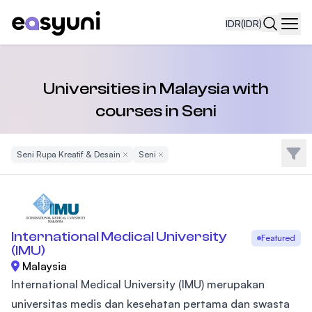
IDR
(IDR)
Navi
Universities in Malaysia with
courses in Seni
Filte
Seni Rupa Kreatif & Desain
Remove Filter
Seni
Remove Filter
International Medical University
Featured
(IMU)
Malaysia
International Medical University (IMU) merupakan
universitas medis dan kesehatan pertama dan swasta