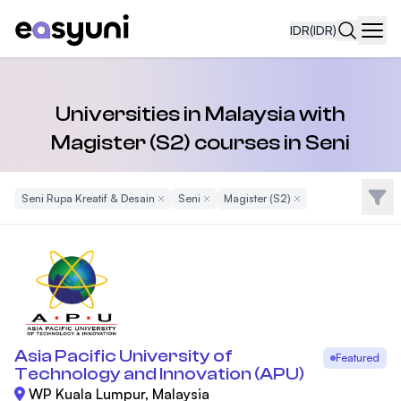
IDR
(IDR)
Navi
Universities in Malaysia with
Magister (S2) courses in Seni
Filte
Seni Rupa Kreatif & Desain
Remove Filter
Seni
Remove Filter
Magister (S2)
Remove Filter
Asia Pacific University of
Featured
Technology and Innovation (APU)
WP Kuala Lumpur, Malaysia