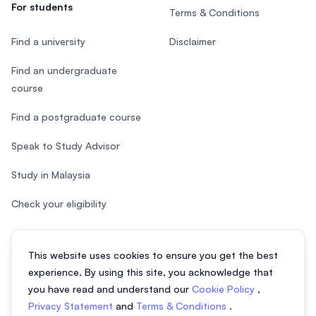
For students
Terms & Conditions
Find a university
Disclaimer
Find an undergraduate
course
Find a postgraduate course
Speak to Study Advisor
Study in Malaysia
Check your eligibility
This website uses cookies to ensure you get the best
experience. By using this site, you acknowledge that
© 2026 EasyUni Sdn Bhd, company registration number 200801016907
you have read and understand our
Cookie Policy
,
(818200-P). All rights reserved.
Privacy Statement
and
Terms & Conditions
.
Indonesian