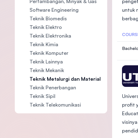
penget
Pertambangan, Minyak & Gas
untuk 
Software Engineering
berbag
Teknik Biomedis
Teknik Elektro
COURS
Teknik Elektronika
Teknik Kimia
Bachelo
Teknik Komputer
ngineer
Teknik Lainnya
Teknik Mekanik
Teknik Metalurgi dan Material
Teknik Penerbangan
Teknik Sipil
Univer
Teknik Telekomunikasi
profit
Educat
visiny
pendid