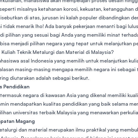
rkuliahan, mahasiswa akan mempelajari proses desain hingga
 seperti misalnya ketahanan korosi, kekuatan, ketangguhan 
isebutkan di atas, jurusan ini kalah populer dibandingkan de
ni tidak menarik lho! Ada banyak pekerjaan menanti bagi lulus
jadi pilihan yang sesuai bagi Anda yang memiliki minat terh
bisa menjadi pilihan negara yang tepat untuk melanjutkan pe
Kuliah Teknik Metalurgi dan Material di Malaysia?
hasiswa asal Indonesia yang memilih untuk melanjutkan kulia
 alasan masing-masing mengapa memilih negara ini sebagai tu
ring diutarakan adalah sebagai berikut.
as Pendidikan
termasuk negara di kawasan Asia yang dikenal memiliki kual
jamin mendapatkan kualitas pendidikan yang baik selama mene
lihan universitas terbaik Malaysia yang menawarkan perkuliah
mpatan Magang
etalurgi dan material merupakan ilmu praktikal yang mem