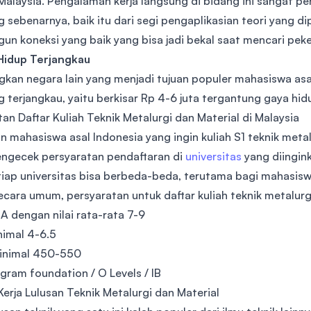
 Malaysia. Pengalaman kerja langsung di bidang ini sanga
g sebenarnya, baik itu dari segi pengaplikasian teori yang di
n koneksi yang baik yang bisa jadi bekal saat mencari peker
 Hidup Terjangkau
gkan negara lain yang menjadi tujuan populer mahasiswa asal
 terjangkau, yaitu berkisar Rp 4-6 juta tergantung gaya hid
an Daftar Kuliah Teknik Metalurgi dan Material di Malaysia
n mahasiswa asal Indonesia yang ingin kuliah S1 teknik metal
engecek persyaratan pendaftaran di
universitas
yang diingin
tiap universitas bisa berbeda-beda, terutama bagi mahasisw
cara umum, persyaratan untuk daftar kuliah teknik metalurgi
A dengan nilai rata-rata 7-9
nimal 4-6.5
inimal 450-550
gram foundation / O Levels / IB
erja Lulusan Teknik Metalurgi dan Material