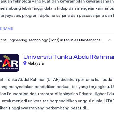
ahuan teknologi yang kuat dan keterampilan kewirausahaa
SEGi University Kota Damansara
melambung lebih tinggi dalam hidup dan mengejar karir imp
ai yayasan, program diploma sarjana dan pascasarjana dan k
E NAME
Management and Science University (MSU
r of Engineering Technology (Hons) in Facilities Maintenance E
ing
Universiti Tunku Abdul Rahma
Malaysia
siti Tunku Abdul Rahman (UTAR) didirikan pertama kali pada
 yang menyediakan pendidikan berkualitas yang terjangkau. 
ion Foundation dan tercatat di Malaysian Private Higher Edu
a untuk menjadi universitas berpendidikan unggul dunia, UTAR
ikan tinggi swasta yang berkembang pesat di...