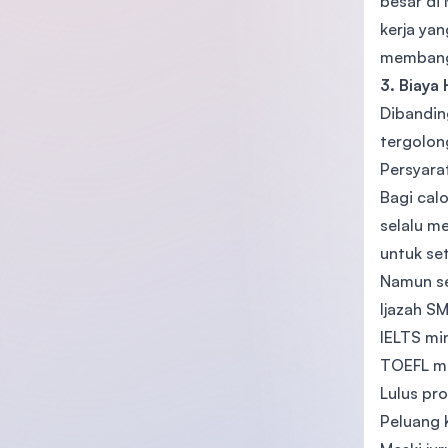
besar di
kerja yan
membangu
3. Biaya
Dibandin
tergolong
Persyarat
Bagi calo
selalu m
untuk se
Namun se
Ijazah SM
IELTS mi
TOEFL m
Lulus pro
Peluang K