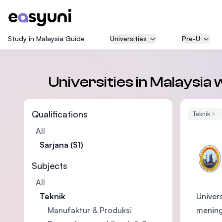
Study in Malaysia Guide
Universities
Pre-U
Universities in Malaysia 
Qualifications
Teknik
Remo
All
Sarjana (S1)
Subjects
All
Univer
Teknik
mening
Manufaktur & Produksi