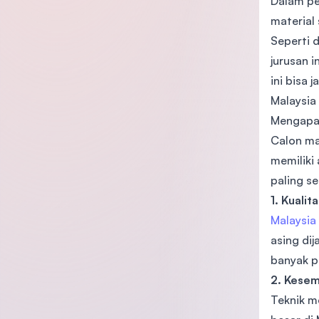
Dalam pe
material
Seperti d
jurusan i
ini bisa 
Malaysia 
Mengapa 
Calon ma
memiliki
paling se
1. Kualit
Malaysia
asing di
banyak pi
2. Kese
Teknik m