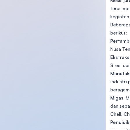
Meski jur
terus me
kegiatan 
Beberapa
berikut:
Pertamb
Nusa Ten
Ekstraks
Steel da
Manufak
industri
beragam,
Migas
. M
dan seba
Chell, C
Pendidik