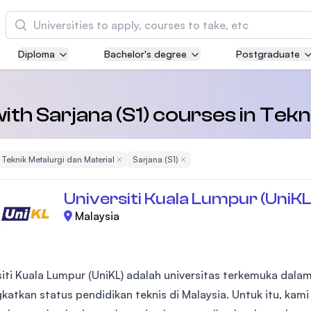
Cari
Diploma
Bachelor's degree
Postgraduate
Asia Pacific University of Technology and
Innovation (APU)
Well-known for Computer Science, IT and Engi
with Sarjana (S1) courses in Tek
courses
ve Filter
Teknik Metalurgi dan Material
Remove Filter
Sarjana (S1)
Remove Filter
International Medical University (IMU)
Malaysia's first and most established private m
Universiti Kuala Lumpur (UniKL
and healthcare university
Malaysia
Asia School of Business (ASB)
MBA by Central Bank of Malaysia in collaborati
the Massachusetts Institute of Technology (MIT
siti Kuala Lumpur (UniKL) adalah universitas terkemuka dala
katkan status pendidikan teknis di Malaysia. Untuk itu, ka