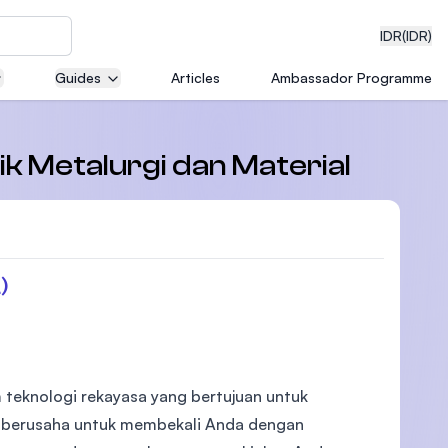
IDR
(IDR)
Guides
Articles
Ambassador Programme
neering
nik Metalurgi dan Material
edical
)
on with
)
m teknologi rekayasa yang bertujuan untuk
mi berusaha untuk membekali Anda dengan