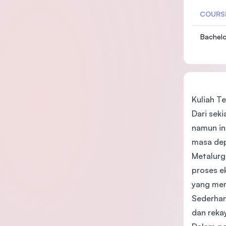
COURS
Bachelo
Kuliah Te
Dari seki
namun in
masa de
Metalurg
proses e
yang memp
Sederhan
dan reka