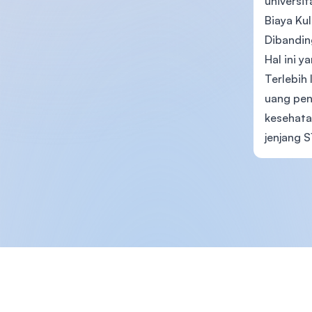
universit
Biaya Kul
Dibandin
Hal ini 
Terlebih 
uang pen
kesehata
jenjang S
Footer