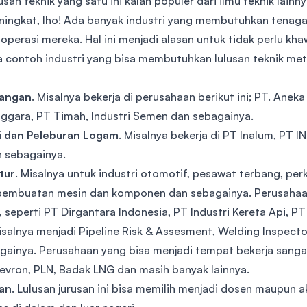
usan teknik yang satu ini kalah populer dari ilmu teknik lai
ningkat, lho! Ada banyak industri yang membutuhkan tenaga 
operasi mereka. Hal ini menjadi alasan untuk tidak perlu khawat
 contoh industri yang bisa membutuhkan lulusan teknik meta
angan
. Misalnya bekerja di perusahaan berikut ini; PT. An
ggara, PT Timah, Industri Semen dan sebagainya.
i dan Peleburan Logam
. Misalnya bekerja di PT Inalum, PT
n sebagainya.
tur
. Misalnya untuk industri otomotif, pesawat terbang, per
 pembuatan mesin dan komponen dan sebagainya. Perusahaan
 seperti PT Dirgantara Indonesia, PT Industri Kereta Api, P
isalnya menjadi Pipeline Risk & Assesment, Welding Inspector
gainya. Perusahaan yang bisa menjadi tempat bekerja sanga
hevron, PLN, Badak LNG dan masih banyak lainnya.
an
. Lulusan jurusan ini bisa memilih menjadi dosen maupun 