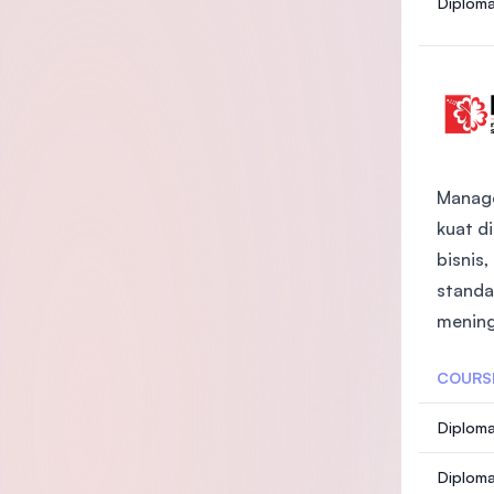
Diploma
Manage
kuat d
bisnis
standa
mening
COURS
Diploma
Diploma