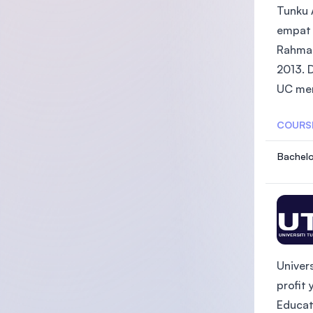
Tunku 
empat 
Rahman 
2013. 
UC men
COURS
Bachelo
Univer
profit
Educat