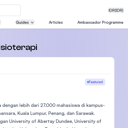
IDR
(IDR)
Guides
Articles
Ambassador Programme
neering
isioterapi
edical
Featured
ia dengan lebih dari 27.000 mahasiswa di kampus-
on with
)
mansara, Kuala Lumpur, Penang, dan Sarawak.
an University of Abertay Dundee, University of