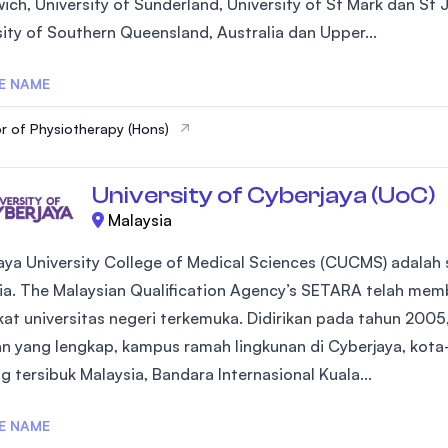
ch, University of Sunderland, University of St Mark dan St J
SEGi University Kota Damansara
sity of Southern Queensland, Australia dan Upper...
E NAME
Management and Science University (MSU
r of Physiotherapy (Hons)
University of Cyberjaya (UoC)
Malaysia
aya University College of Medical Sciences (CUCMS) adalah s
ia. The Malaysian Qualification Agency’s SETARA telah mem
kat universitas negeri terkemuka. Didirikan pada tahun 2005, 
an yang lengkap, kampus ramah lingkunan di Cyberjaya, kota-
g tersibuk Malaysia, Bandara Internasional Kuala...
E NAME