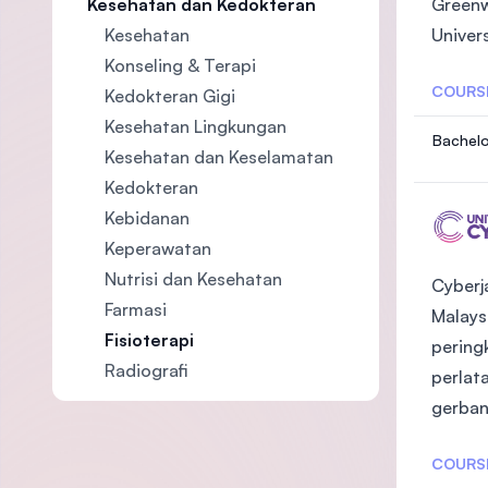
Greenwi
Kesehatan dan Kedokteran
Univer
Kesehatan
Konseling & Terapi
COURS
Kedokteran Gigi
Kesehatan Lingkungan
Bachelo
Kesehatan dan Keselamatan
Kedokteran
Kebidanan
Keperawatan
Nutrisi dan Kesehatan
Cyberj
Farmasi
Malays
Fisioterapi
pering
Radiografi
perlat
gerban
COURS