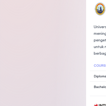
Univer
mening
penget
untuk 
berbag
COURS
Diploma
Bachelo