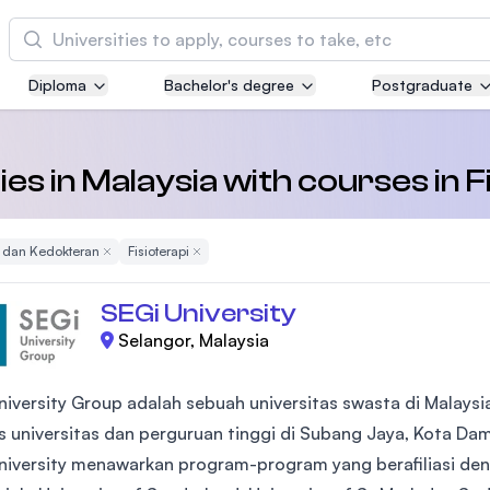
Cari
Diploma
Bachelor's degree
Postgraduate
Asia Pacific University of Technology and
Innovation (APU)
Well-known for Computer Science, IT and Engi
ies in Malaysia with courses in F
courses
 dan Kedokteran
Remove Filter
Fisioterapi
Remove Filter
International Medical University (IMU)
Malaysia's first and most established private m
SEGi University
and healthcare university
Selangor, Malaysia
Asia School of Business (ASB)
niversity Group adalah sebuah universitas swasta di Malays
MBA by Central Bank of Malaysia in collaborati
the Massachusetts Institute of Technology (MIT
 universitas dan perguruan tinggi di Subang Jaya, Kota Da
niversity menawarkan program-program yang berafiliasi deng