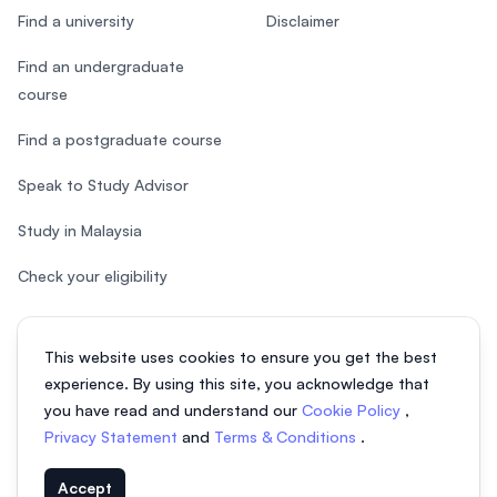
Find a university
Disclaimer
Find an undergraduate
course
Find a postgraduate course
Speak to Study Advisor
Study in Malaysia
Check your eligibility
This website uses cookies to ensure you get the best
experience. By using this site, you acknowledge that
© 2026 EasyUni Sdn Bhd, company registration number 200801016907
you have read and understand our
Cookie Policy
,
(818200-P). All rights reserved.
Privacy Statement
and
Terms & Conditions
.
Indonesian
Accept