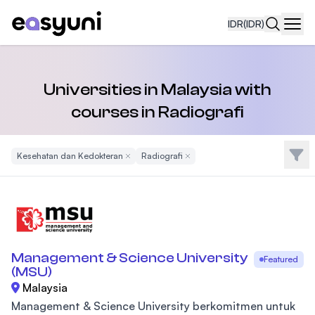
IDR
(IDR)
Navi
Universities in Malaysia with
courses in Radiografi
Filte
Kesehatan dan Kedokteran
Remove Filter
Radiografi
Remove Filter
Management & Science University
Featured
(MSU)
Malaysia
Management & Science University berkomitmen untuk