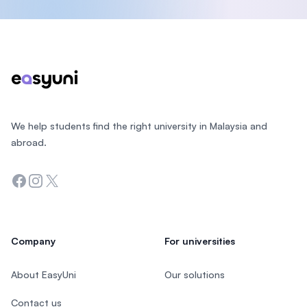
Footer
We help students find the right university in Malaysia and
abroad.
Facebook
Instagram
Twitter
Company
For universities
About EasyUni
Our solutions
Contact us