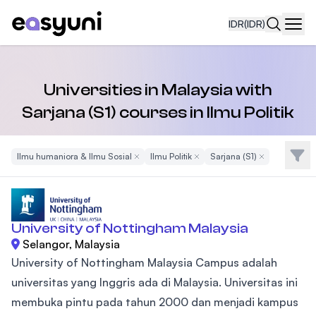
IDR
(IDR)
Navi
Universities in Malaysia with
Sarjana (S1) courses in Ilmu Politik
Filte
Ilmu humaniora & Ilmu Sosial
Remove Filter
Ilmu Politik
Remove Filter
Sarjana (S1)
Remove Filter
University of Nottingham Malaysia
Selangor, Malaysia
University of Nottingham Malaysia Campus adalah
universitas yang Inggris ada di Malaysia. Universitas ini
membuka pintu pada tahun 2000 dan menjadi kampus