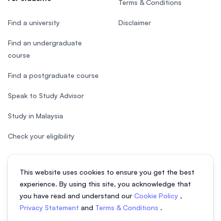
Terms & Conditions
Find a university
Disclaimer
Find an undergraduate
course
Find a postgraduate course
Speak to Study Advisor
Study in Malaysia
Check your eligibility
This website uses cookies to ensure you get the best
experience. By using this site, you acknowledge that
© 2026 EasyUni Sdn Bhd, company registration number 200801016907
you have read and understand our
Cookie Policy
,
(818200-P). All rights reserved.
Privacy Statement
and
Terms & Conditions
.
Indonesian