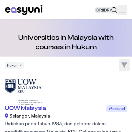
IDR
(IDR)
Navi
Universities in Malaysia with
courses in Hukum
Filte
Hukum
Remove Filter
UOW Malaysia
Featured
Selangor, Malaysia
Didirikan pada tahun 1983, dan pelopor dalam
pendidikan swasta Malaysia, KDU College telah terus