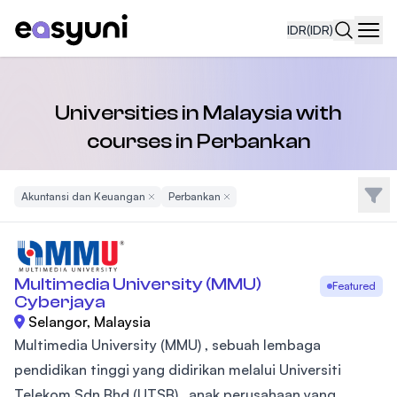
IDR
(IDR)
Navi
Universities in Malaysia with
courses in Perbankan
Filte
Akuntansi dan Keuangan
Remove Filter
Perbankan
Remove Filter
Multimedia University (MMU)
Featured
Cyberjaya
Selangor, Malaysia
Multimedia University (MMU) , sebuah lembaga
pendidikan tinggi yang didirikan melalui Universiti
Telekom Sdn Bhd (UTSB) , anak perusahaan yang