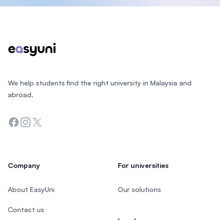
Footer
We help students find the right university in Malaysia and
abroad.
Facebook
Instagram
Twitter
Company
For universities
About EasyUni
Our solutions
Contact us