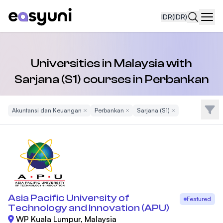
IDR
(IDR)
Navi
Universities in Malaysia with
Sarjana (S1) courses in Perbankan
Filte
Akuntansi dan Keuangan
Remove Filter
Perbankan
Remove Filter
Sarjana (S1)
Remove Filter
Asia Pacific University of
Featured
Technology and Innovation (APU)
WP Kuala Lumpur, Malaysia