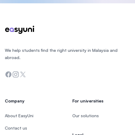
Footer
We help students find the right university in Malaysia and
abroad.
Facebook
Instagram
Twitter
Company
For universities
About EasyUni
Our solutions
Contact us
Legal