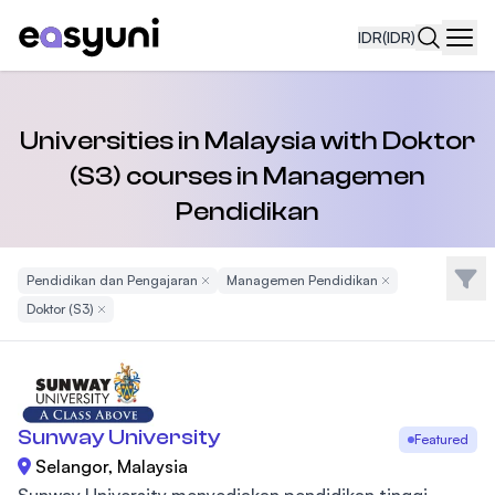
IDR
(IDR)
Navi
Universities in Malaysia with Doktor
(S3) courses in Managemen
Pendidikan
Filte
Pendidikan dan Pengajaran
Remove Filter
Managemen Pendidikan
Remove Filter
Doktor (S3)
Remove Filter
Sunway University
Featured
Selangor, Malaysia