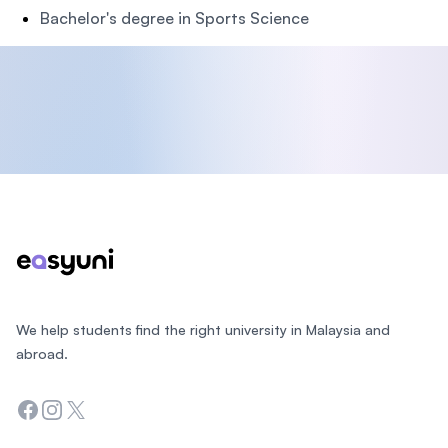
Bachelor's degree in Sports Science
Footer
We help students find the right university in Malaysia and
abroad.
Facebook
Instagram
Twitter