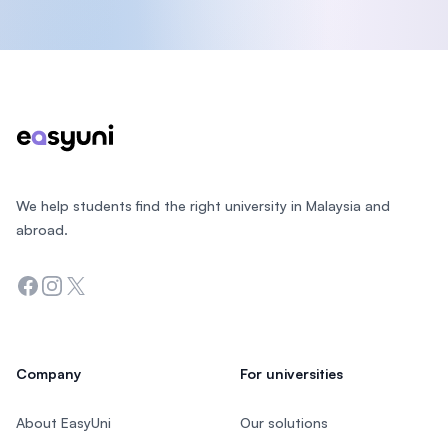
Footer
We help students find the right university in Malaysia and
abroad.
Facebook
Instagram
Twitter
Company
For universities
About EasyUni
Our solutions