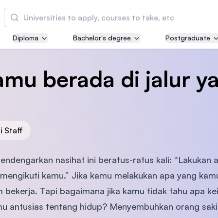
Cari
Diploma
Bachelor's degree
Postgraduate
Asia Pacific University of Technology and
Innovation (APU)
mu berada di jalur y
Well-known for Computer Science, IT and Engi
courses
International Medical University (IMU)
Malaysia's first and most established private m
i Staff
and healthcare university
dengarkan nasihat ini beratus-ratus kali: “Lakukan 
Asia School of Business (ASB)
 mengikuti kamu.” Jika kamu melakukan apa yang kamu
MBA by Central Bank of Malaysia in collaborati
bekerja. Tapi bagaimana jika kamu tidak tahu apa k
the Massachusetts Institute of Technology (MIT
 antusias tentang hidup? Menyembuhkan orang sak