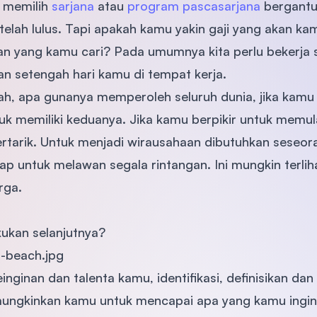
 memilih
sarjana
atau
program pascasarjana
bergantu
elah lulus. Tapi apakah kamu yakin gaji yang akan ka
 yang kamu cari? Pada umumnya kita perlu bekerja s
 setengah hari kamu di tempat kerja.
tah, apa gunanya memperoleh seluruh dunia, jika kamu
k memiliki keduanya. Jika kamu berpikir untuk memul
ertarik. Untuk menjadi wirausahaan dibutuhkan sese
iap untuk melawan segala rintangan. Ini mungkin terlih
rga.
kukan selanjutnya?
nginan dan talenta kamu, identifikasi, definisikan dan f
ungkinkan kamu untuk mencapai apa yang kamu ingin