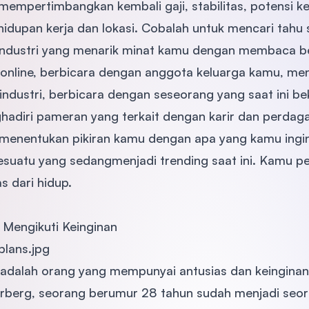
empertimbangkan kembali gaji, stabilitas, potensi ke
hidupan kerja dan lokasi. Cobalah untuk mencari tahu
industri yang menarik minat kamu dengan membaca be
t online, berbicara dengan anggota keluarga kamu, men
i industri, berbicara dengan seseorang yang saat ini b
hadiri pameran yang terkait dengan karir dan perda
enentukan pikiran kamu dengan apa yang kamu ingink
esuatu yang sedangmenjadi trending saat ini. Kamu 
s dari hidup.
Mengikuti Keinginan
adalah orang yang mempunyai antusias dan keinginan 
rberg, seorang berumur 28 tahun sudah menjadi seor