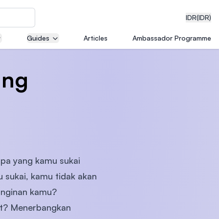
IDR
(IDR)
Guides
Articles
Ambassador Programme
ang
neering
edical
apa yang kamu sukai
 sukai, kamu tidak akan
on with
einginan kamu?
)
it? Menerbangkan