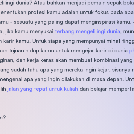
ilingi dunia? Atau bahkan menjadi pemain sepak bol
SEGi University Kota Damansara
menentukan profesi kamu adalah untuk fokus pada apa
amu - sesuatu yang paling dapat menginspirasi kamu.
a, jika kamu menyukai
terbang mengelilingi dunia
, mun
Management and Science University (MSU
n karir kamu. Untuk siapa yang mempunyai minat tinggi
 tujuan hidup kamu untuk mengejar karir di dunia
p
inginan, dan kerja keras akan membuat kombinasi yan
ng sudah tahu apa yang mereka ingin kejar, sisanya 
engenai apa yang ingin dilakukan di masa depan. Unt
lih
jalan yang tepat untuk kuliah
dan belajar memperta
an?