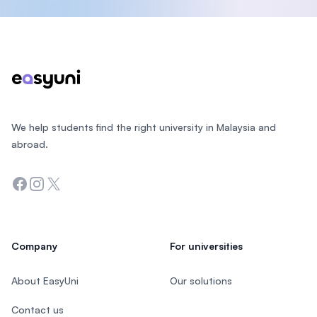
Footer
We help students find the right university in Malaysia and
abroad.
Facebook
Instagram
Twitter
Company
For universities
About EasyUni
Our solutions
Contact us