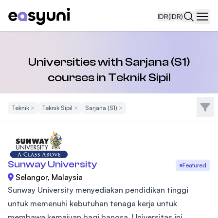
IDR
(IDR)
Navi
Universities with Sarjana (S1)
courses in Teknik Sipil
Filte
Teknik
Remove Filter
Teknik Sipil
Remove Filter
Sarjana (S1)
Remove Filter
Sunway University
Featured
Selangor, Malaysia
Sunway University menyediakan pendidikan tinggi
untuk memenuhi kebutuhan tenaga kerja untuk
membawa kemajuan bagi bangsa. Universitas ini