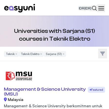
IDR
(IDR)
Navi
Universities with Sarjana (S1)
courses in Teknik Elektro
Filte
Teknik
Remove Filter
Teknik Elektro
Remove Filter
Sarjana (S1)
Remove Filter
Management & Science University
Featured
(MSU)
Malaysia
Management & Science University berkomitmen untuk