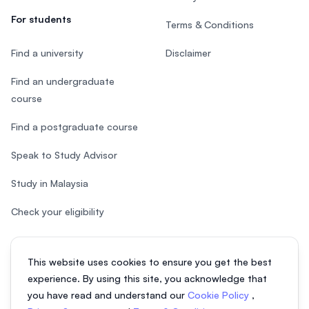
For students
Terms & Conditions
Find a university
Disclaimer
Find an undergraduate
course
Find a postgraduate course
Speak to Study Advisor
Study in Malaysia
Check your eligibility
This website uses cookies to ensure you get the best
experience. By using this site, you acknowledge that
© 2026 EasyUni Sdn Bhd, company registration number 200801016907
you have read and understand our
Cookie Policy
,
(818200-P). All rights reserved.