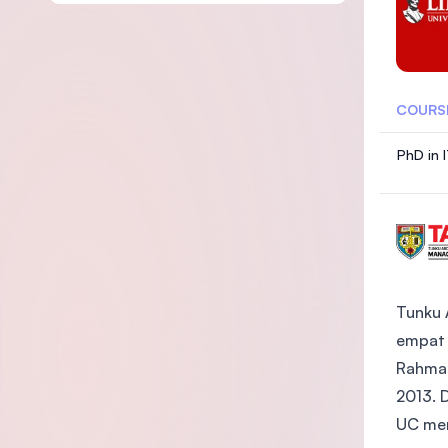
COURS
PhD in 
Tunku 
empat 
Rahman 
2013. 
UC men