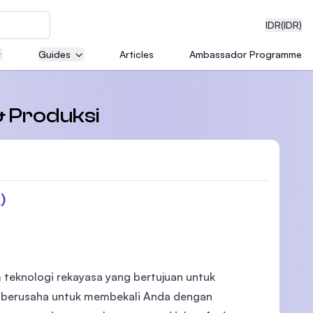
IDR
(IDR)
Guides
Articles
Ambassador Programme
neering
& Produksi
edical
)
on with
)
m teknologi rekayasa yang bertujuan untuk
mi berusaha untuk membekali Anda dengan