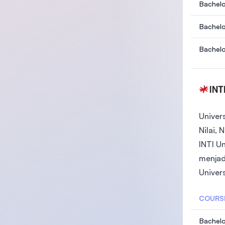
Bachelor
Bachelo
Bachelo
Univers
Nilai, 
INTI U
menjad
Univers
COURS
Bachelo