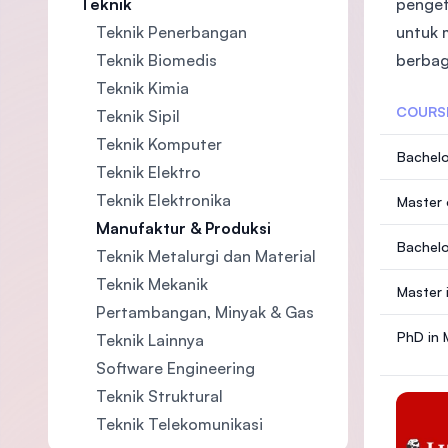
penget
Teknik
untuk 
Teknik Penerbangan
berbag
Teknik Biomedis
Teknik Kimia
COURS
Teknik Sipil
Teknik Komputer
Bachelo
Teknik Elektro
Teknik Elektronika
Master 
Manufaktur & Produksi
Bachelo
Teknik Metalurgi dan Material
facturi
Teknik Mekanik
Master
Pertambangan, Minyak & Gas
PhD in 
Teknik Lainnya
Software Engineering
Teknik Struktural
Teknik Telekomunikasi