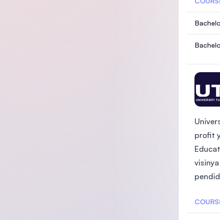
COURS
Bachelo
Bachelo
Univer
profit
Educat
visiny
pendid
COURS