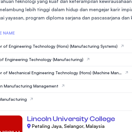
ahuan teknologi yang kuat dan keterampilan kewirausahaa
SEGi University Kota Damansara
melambung lebih tinggi dalam hidup dan mengejar karir imp
ai yayasan, program diploma sarjana dan pascasarjana dan k
E NAME
Management and Science University (MSU
r of Engineering Technology (Hons) (Manufacturing Systems)
of Engineering Technology (Manufacturing)
r of Mechanical Engineering Technology (Hons) (Machine Manu
ng)
 in Manufacturing Management
Manufacturing
Lincoln University College
Petaling Jaya, Selangor, Malaysia