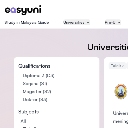
Study in Malaysia Guide
Universities
Pre-U
Universit
Qualifications
Teknik
Remo
Diploma 3 (D3)
Sarjana (S1)
Magister (S2)
Doktor (S3)
Subjects
Univer
mening
All