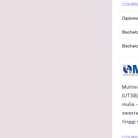
COURS
Diploma
Bachelo
Bachelo
Multim
(UTSB)
mulia 
swasta
tinggi
COURS