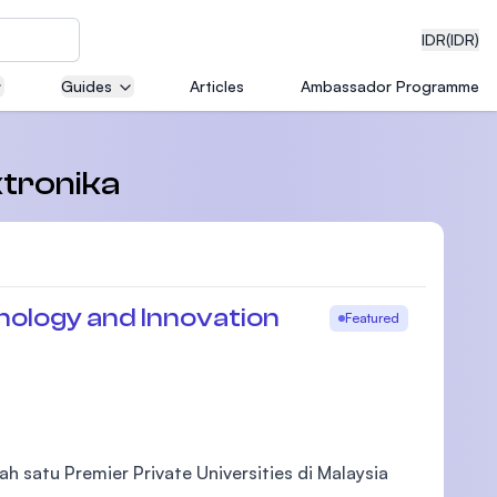
IDR
(IDR)
Guides
Articles
Ambassador Programme
neering
ktronika
edical
hnology and Innovation
Featured
on with
)
ah satu Premier Private Universities di Malaysia