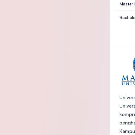
Master 
Bachelo
Univer
Univer
kompre
pengha
Kampus