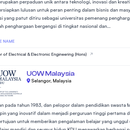
rupakan perpaduan unik antara teknologi, inovasi dan kreati
SEGi University Kota Damansara
siapkan lulusan untuk peran penting dalam bisnis dan mas
si yang patut ditiru sebagai universitas pemenang pengha
ah penghargaan bergengsi di tingkat nasional dan...
Management and Science University (MSU
E NAME
r of Electrical & Electronic Engineering (Hons)
UOW Malaysia
Selangor, Malaysia
kan pada tahun 1983, dan pelopor dalam pendidikan swasta M
in yang inovatif dalam menjadi perguruan tinggi pertama di
rtujuan untuk memberikan pengalaman belajar yang unggul
ajar mandiri dan seumur hidup.KDU menawarkan berbagai pro