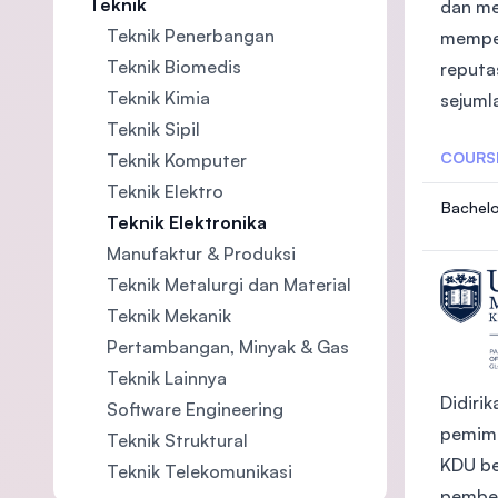
Teknik
dan me
Teknik Penerbangan
memper
Teknik Biomedis
reputa
Teknik Kimia
sejuml
Teknik Sipil
COURS
Teknik Komputer
Teknik Elektro
Bachelo
Teknik Elektronika
Manufaktur & Produksi
Teknik Metalurgi dan Material
Teknik Mekanik
Pertambangan, Minyak & Gas
Teknik Lainnya
Didiri
Software Engineering
pemimp
Teknik Struktural
KDU be
Teknik Telekomunikasi
pembel