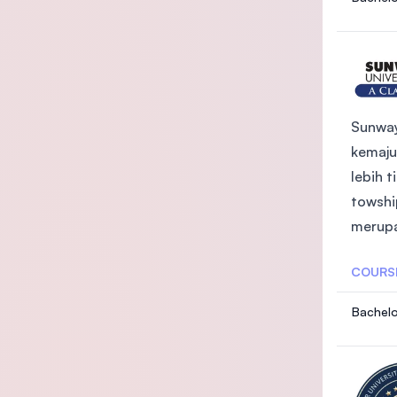
Sunway
kemaju
lebih 
towshi
merupa
COURS