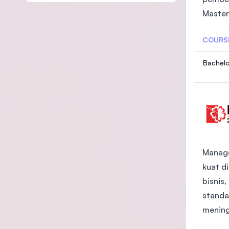
Master
COURS
Manage
kuat d
bisnis
standa
mening