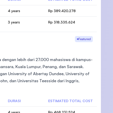
4 years
Rp 389.420.278
3 years
Rp 318.335.624
Featured
ia dengan lebih dari 27.000 mahasiswa di kampus-
mansara, Kuala Lumpur, Penang, dan Sarawak.
an University of Abertay Dundee, University of
ohn, dan Universitas Teesside dari Inggris,
DURASI
ESTIMATED TOTAL COST
4 years
Rp 468.231.524