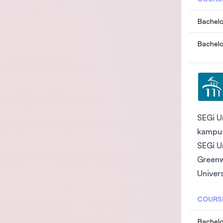
Bachelo
Bachelo
SEGi U
kampus
SEGi U
Greenwi
Univer
COURS
Bachelo