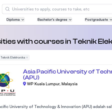
Cari
Diploma
Bachelor's degree
Postgraduate
Asia Pacific University of Technology and
Innovation (APU)
Well-known for Computer Science, IT and Engi
ities with courses in Teknik Ele
courses
ve Filter
Teknik Elektronika
Remove Filter
International Medical University (IMU)
Malaysia's first and most established private m
Asia Pacific University of Tec
and healthcare university
(APU)
WP Kuala Lumpur, Malaysia
Asia School of Business (ASB)
MBA by Central Bank of Malaysia in collaborati
the Massachusetts Institute of Technology (MIT
cific University of Technology & Innovation (APU) adalah sal