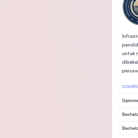
Infras
pendid
untuk 
dibeka
perusa
COURS
Diploma
Bachelo
Bachelo