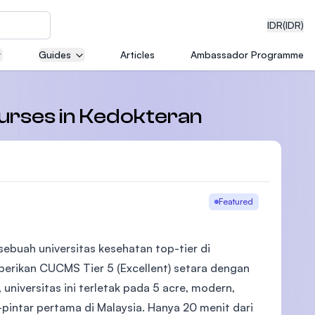
IDR
(IDR)
Guides
Articles
Ambassador Programme
neering
courses in Kedokteran
er
edical
Featured
ebuah universitas kesehatan top-tier di
on with
berikan CUCMS Tier 5 (Excellent) setara dengan
)
universitas ini terletak pada 5 acre, modern,
pintar pertama di Malaysia. Hanya 20 menit dari