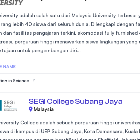
University adalah salah satu dari Malaysia University terbe
rang lebih 40 siswa dari seluruh dunia. Dilengkapi dengan fas
 dan fasilitas pengajaran terkini, akomodasi fully furnished
kreasi, perguruan tinggi menawarkan siswa lingkungan yang
rtujuan untuk pengembangan diri...
E NAME
ion in Science
SEGI College Subang Jaya
Malaysia
niversity College adalah sebuah perguruan tinggi universita
swa di kampus di UEP Subang Jaya, Kota Damansara, Kuala L
e menawarkan program berafiliasi dengan Sheffield Universit