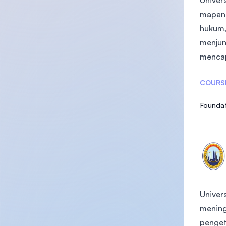
Univer
mapan 
hukum,
menjun
mencap
COURS
Foundat
Univer
mening
penget