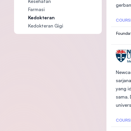
Kesehatan
gerban
Farmasi
Kedokteran
COURS
Kedokteran Gigi
Foundat
Newcas
sarjan
yang i
sama. 
univers
COURS