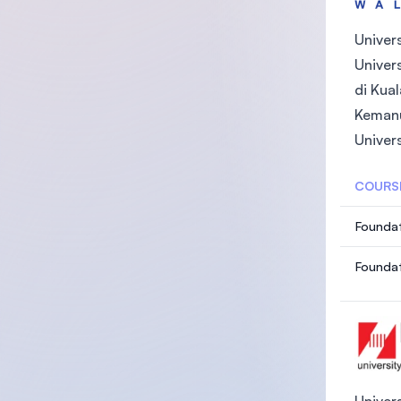
Univer
Univers
di Kual
Kemanu
Univers
COURS
Foundat
Foundat