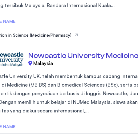
g tersibuk Malaysia, Bandara Internasional Kuala...
SEGi University Kota Damansara
E NAME
ion in Science (Medicine/Pharmacy)
Management and Science University (MSU
Newcastle University Medicine
Malaysia
tle University UK, telah membentuk kampus cabang internas
a di Medicine (MB BS) dan Biomedical Sciences (BSc), serta 
dentik dengan penyediaan berbasis di Inggris Newcastle, d
Dengan memilih untuk belajar di NUMed Malaysia, siswa akan 
itas yang diakui secara internasional,...
E NAME