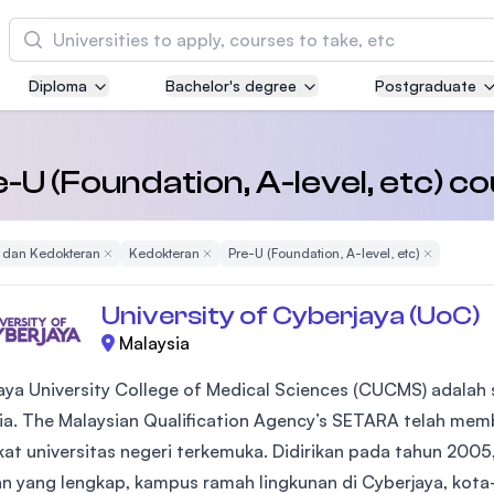
Cari
Diploma
Bachelor's degree
Postgraduate
Asia Pacific University of Technology and
Innovation (APU)
Well-known for Computer Science, IT and Engi
e-U (Foundation, A-level, etc) 
courses
 dan Kedokteran
Remove Filter
Kedokteran
Remove Filter
Pre-U (Foundation, A-level, etc)
Remove Filt
International Medical University (IMU)
Malaysia's first and most established private m
University of Cyberjaya (UoC)
and healthcare university
Malaysia
Asia School of Business (ASB)
aya University College of Medical Sciences (CUCMS) adalah s
MBA by Central Bank of Malaysia in collaborati
ia. The Malaysian Qualification Agency’s SETARA telah mem
the Massachusetts Institute of Technology (MIT
kat universitas negeri terkemuka. Didirikan pada tahun 2005, 
an yang lengkap, kampus ramah lingkunan di Cyberjaya, kota-