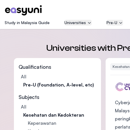
Study in Malaysia Guide
Universities
Pre-U
Universities with Pr
Qualifications
Kesehatan
All
Pre-U (Foundation, A-level, etc)
Subjects
Cyberj
All
Malays
Kesehatan dan Kedokteran
pering
Keperawatan
perlat