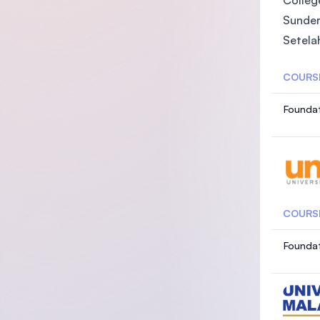
Sunder
Setela
COURS
Foundat
COURS
Foundat