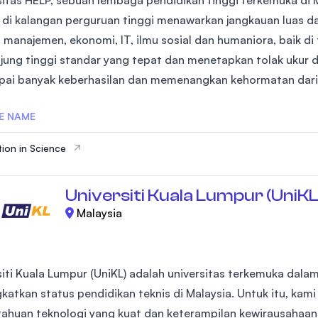
sitas HELP, sebuah lembaga pendidikan tinggi terkemuka di 
di kalangan perguruan tinggi menawarkan jangkauan luas dan
 manajemen, ekonomi, IT, ilmu sosial dan humaniora, baik di
jung tinggi standar yang tepat dan menetapkan tolak ukur
ai banyak keberhasilan dan memenangkan kehormatan dari 
E NAME
ion in Science
Universiti Kuala Lumpur (UniKL
Malaysia
siti Kuala Lumpur (UniKL) adalah universitas terkemuka dala
katkan status pendidikan teknis di Malaysia. Untuk itu, ka
ahuan teknologi yang kuat dan keterampilan kewirausahaa