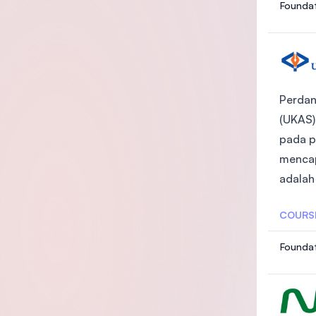
Foundat
Perdan
(UKAS)
pada p
mencap
adalah
COURS
Foundat