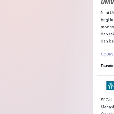
Nilai 
bagi ku
modern
dan re
dan be
COURS
Foundat
SEGi U
Mahasi
Colleg