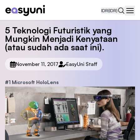
IDR
(IDR)
Navi
5 Teknologi Futuristik yang
Mungkin Menjadi Kenyataan
(atau sudah ada saat ini).
November 11, 2017
EasyUni Staff
#1 Microsoft HoloLens