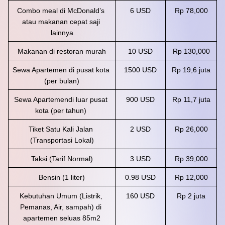
Combo meal di McDonald’s 
6 USD
Rp 78,000
atau makanan cepat saji 
lainnya
Makanan di restoran murah
10 USD
Rp 130,000
Sewa Apartemen di pusat kota 
1500 USD
Rp 19,6 juta
(per bulan)
Sewa Apartemendi luar pusat 
900 USD
Rp 11,7 juta
kota (per tahun) 
Tiket Satu Kali Jalan 
2 USD
Rp 26,000
(Transportasi Lokal)
Taksi (Tarif Normal)
3 USD
Rp 39,000
Bensin (1 liter)
0.98 USD
Rp 12,000
Kebutuhan Umum (Listrik, 
160 USD
Rp 2 juta
Pemanas, Air, sampah) di 
apartemen seluas 85m2